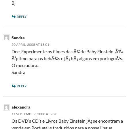
Bj
REPLY
Sandra
20 APRIL, 2008 AT 13:01
Dee, Experimente os filmes da sÃ©rie Baby Einstein. Ã‰
Ã³ptimo para os bebÃ©s e jÃ¡ hÃ¡ alguns em portuguÃªs.
O meu adora…
Sandra
REPLY
alexandra
11 SEPTEMBER, 2008 AT 9:28
Os DVD’s CD’s e Livros Baby Einstein jÃ¡ se encontram a
venda em Portugal e traduzidos para a nossa lingua