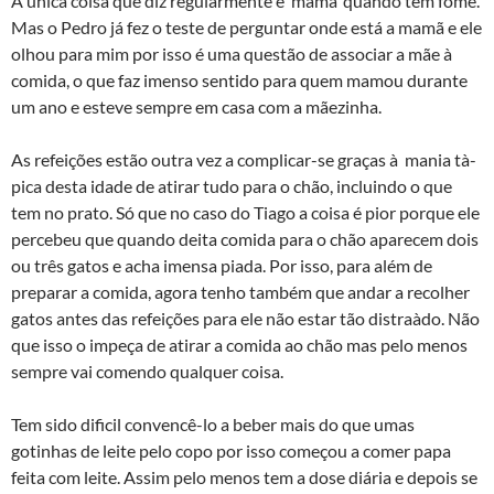
A única coisa que diz regularmente é ‘mamã’ quando tem fome.
Mas o Pedro já fez o teste de perguntar onde está a mamã e ele
olhou para mim por isso é uma questão de associar a mãe à
comida, o que faz imenso sentido para quem mamou durante
um ano e esteve sempre em casa com a mãezinha.
As refeições estão outra vez a complicar-se graças à mania tà­
pica desta idade de atirar tudo para o chão, incluindo o que
tem no prato. Só que no caso do Tiago a coisa é pior porque ele
percebeu que quando deita comida para o chão aparecem dois
ou três gatos e acha imensa piada. Por isso, para além de
preparar a comida, agora tenho também que andar a recolher
gatos antes das refeições para ele não estar tão distraà­do. Não
que isso o impeça de atirar a comida ao chão mas pelo menos
sempre vai comendo qualquer coisa.
Tem sido dificil convencê-lo a beber mais do que umas
gotinhas de leite pelo copo por isso começou a comer papa
feita com leite. Assim pelo menos tem a dose diária e depois se