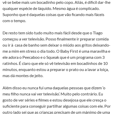
vê se bebe mais um bocadinho pelo copo. Aliás, é dificil dar-lhe
qualquer espécie de là­quido. Mesmo água é complicado.
Suponho que é daquelas coisas que vão ficando mais fáceis
com o tempo.
De resto tem sido tudo muito mais fácil desde que o Tiago
começou a ver televisão. Posso finalmente ir preparar comida
ou ir à casa de banho sem deixar o miúdo aos gritos deixando-
me a mim em stress o dia todo. O Baby First é uma maravilha e
ele adora o Peecaboo e o Squeak que é um programa com 3
ratinhos. É claro que ele só vê televisão em bocadinhos de 10
minutos, enquanto estou a preparar o prato ou a lavar a loiça,
mas dá montes de jeito.
Além disso eu nunca fui uma daquelas pessoas que dizem ‘o
meu filho nunca vai ver televisão’. Muito pelo contrário. Eu
gosto de ver séries e filmes e estou desejosa que ele cresça o
suficiente para conseguir partilhar algumas coisas com ele. Por
outro lado sei que as crianças precisam de um mà­nimo de uma