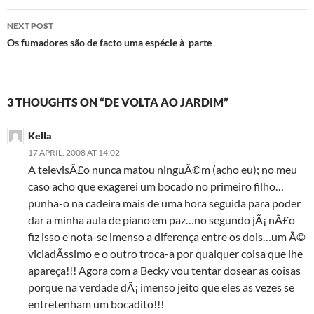
NEXT POST
Os fumadores são de facto uma espécie à parte
3 THOUGHTS ON “DE VOLTA AO JARDIM”
Kella
17 APRIL, 2008 AT 14:02
A televisÃ£o nunca matou ninguÃ©m (acho eu); no meu
caso acho que exagerei um bocado no primeiro filho…
punha-o na cadeira mais de uma hora seguida para poder
dar a minha aula de piano em paz…no segundo jÃ¡ nÃ£o
fiz isso e nota-se imenso a diferença entre os dois…um Ã©
viciadÃ­ssimo e o outro troca-a por qualquer coisa que lhe
apareça!!! Agora com a Becky vou tentar dosear as coisas
porque na verdade dÃ¡ imenso jeito que eles as vezes se
entretenham um bocadito!!!