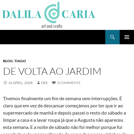
Skip
to
content
Search
Dee's Life
PRIMAR
MENU
BLOG
,
TIAGO
DE VOLTA AO JARDIM
16 APRIL, 2008
DEE
3 COMMENTS
Tivemos finalmente um fim de semana sem interrupções. É
claro que em vez de descansar começámos por ter que ir ao
supermercado de manhã e depois passei o resto do sábado a
limpar a casa e a lavar roupa já que a Augusta não apareceu
esta semana. E a noite de sábado não foi melhor porque fui