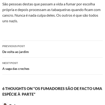
São pessoas destas que passam a vida a fumar por escolha
própria e depois processam as tabaqueiras quando ficam com
cancro. Nunca é nada culpa deles. Os outros é que são todos
uns nazis.
Post
PREVIOUS POST
navigation
De volta ao jardim
NEXT POST
A saga das creches
6 THOUGHTS ON “OS FUMADORES SÃO DE FACTO UMA
ESPÉCIE À PARTE”