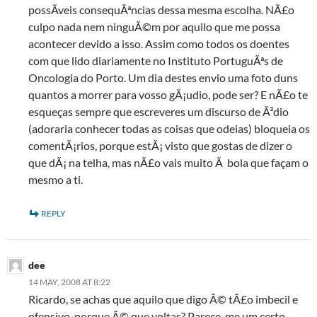
possÃ­veis consequÃªncias dessa mesma escolha. NÃ£o
culpo nada nem ninguÃ©m por aquilo que me possa
acontecer devido a isso. Assim como todos os doentes
com que lido diariamente no Instituto PortuguÃªs de
Oncologia do Porto. Um dia destes envio uma foto duns
quantos a morrer para vosso gÃ¡udio, pode ser? E nÃ£o te
esqueças sempre que escreveres um discurso de Ã³dio
(adoraria conhecer todas as coisas que odeias) bloqueia os
comentÃ¡rios, porque estÃ¡ visto que gostas de dizer o
que dÃ¡ na telha, mas nÃ£o vais muito Ã bola que façam o
mesmo a ti.
REPLY
dee
14 MAY, 2008 AT 8:22
Ricardo, se achas que aquilo que digo Ã© tÃ£o imbecil e
ofensivo, porque Ã© que voltas? Parece-me um certo