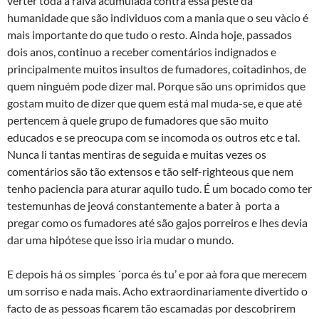
verter toda a raiva acumulada contra essa peste da
humanidade que são individuos com a mania que o seu và­cio é
mais importante do que tudo o resto. Ainda hoje, passados
dois anos, continuo a receber comentários indignados e
principalmente muitos insultos de fumadores, coitadinhos, de
quem ninguém pode dizer mal. Porque são uns oprimidos que
gostam muito de dizer que quem está mal muda-se, e que até
pertencem à quele grupo de fumadores que são muito
educados e se preocupa com se incomoda os outros etc e tal.
Nunca li tantas mentiras de seguida e muitas vezes os
comentários são tão extensos e tão self-righteous que nem
tenho paciencia para aturar aquilo tudo. É um bocado como ter
testemunhas de jeová constantemente a bater à porta a
pregar como os fumadores até são gajos porreiros e lhes devia
dar uma hipótese que isso iria mudar o mundo.
E depois há os simples ´porca és tu’ e por aà­ fora que merecem
um sorriso e nada mais. Acho extraordinariamente divertido o
facto de as pessoas ficarem tão escamadas por descobrirem