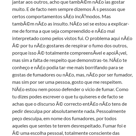
jantar aos outros, acho que tambÃ©m nÃ£o ias gostar
muito. E de facto nem sempre dizemos Ã s pessoas que
certos comportamentos sÃ£o incÃ³modos. Mas
tambÃ©m nÃ£o as insulto. NÃ£o sei se estou a explicar-
me de forma a que seja compreendido e nÃ£o mal
interpretado como pelos vistos fui. O problema aqui nÃ£o
Ã© por tu nÃ£o gostares de respirar o fumo dos outros,
porque isso Ã© totalmente compreensÃ­vel e apoiÃ¡vel,
mas sim a falta de respeito que demonstras-te. NÃ£o te
conheço e nÃ£o podia tar-me mais borrifando para se
gostas de fumadores ou nÃ£o, mas, nÃ£o por ser fumador,
mas sim por ser uma pessoa, gosto que me respeitem.
NÃ£o estou nem posso defender o vicio de fumar. Como
tu dizes podes escrever o que tu quiseres e de facto se
achas que o discurso Ã© correcto entÃ£o nÃ£o tens de
pedir desculpa por absolutamente nada. Pessoalmente
peço desculpa, em nome dos fumadores, por todos
aqueles que sentes te terem desrespeitado. Fumar foi e
Ã© uma escolha pessoal, totalmente consciente das