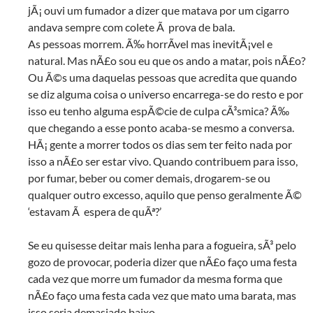
jÃ¡ ouvi um fumador a dizer que matava por um cigarro
andava sempre com colete Ã prova de bala.
As pessoas morrem. Ã‰ horrÃ­vel mas inevitÃ¡vel e
natural. Mas nÃ£o sou eu que os ando a matar, pois nÃ£o?
Ou Ã©s uma daquelas pessoas que acredita que quando
se diz alguma coisa o universo encarrega-se do resto e por
isso eu tenho alguma espÃ©cie de culpa cÃ³smica? Ã‰
que chegando a esse ponto acaba-se mesmo a conversa.
HÃ¡ gente a morrer todos os dias sem ter feito nada por
isso a nÃ£o ser estar vivo. Quando contribuem para isso,
por fumar, beber ou comer demais, drogarem-se ou
qualquer outro excesso, aquilo que penso geralmente Ã©
‘estavam Ã espera de quÃª?’
Se eu quisesse deitar mais lenha para a fogueira, sÃ³ pelo
gozo de provocar, poderia dizer que nÃ£o faço uma festa
cada vez que morre um fumador da mesma forma que
nÃ£o faço uma festa cada vez que mato uma barata, mas
isso seria demasiado baixo.