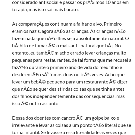
considerado antisocial e passar os prÃ³ximos 10 anos em
terapia, mas isto sai mais barato.
As comparaçÃµes continuam a falhar o alvo. Primeiro
eram os nazis, agora sÃ£o as crianças. As crianças nÃ£o
fazem nada que nÃ£o lhes seja absolutamente natural. O
hÃ¡bito de fumar Ã© o mais anti-natural que hÃ¡. No
entanto, eu tambÃ©m acho errado levar crianças muito
pequenas para restaurantes, de tal forma que me recusei a
fazÃª-lo durante o primeiro ano de vida do meu filho e
desde entÃ£o sÃ³ fomos duas ou trÃªs vezes. Acho que
levar um bebÃ© pequeno para um restaurante Ã© dizer
que nÃ£o se quer desistir das coisas que se tinha antes
dos filhos independentemente das consequencias, mas
isso Ã© outro assunto.
E essa dos doentes com cancro Ã© um golpe baixo e
irrelevante e levar as coisas a um ponto tÃ£o literal que se
torna infantil. Se levasse a essa literalidade as vezes que