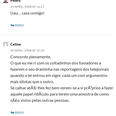
Pedro
29 APRIL, 2008 AT 16:27
Uau… casa comigo!
REPLY
Celine
30 APRIL, 2008 AT 10:39
Concordo plenamente.
O que eu me ri com os coitadinhos dos fumadores a
fazerem o seu draminha nas reportagens dos telejornais
quando a lei entrou em vigor, cada um com argumentos
mais idiotas que o outro.
Se calhar atÃ© lhes fez bem verem-se a si prÃ³prios a fazer
aquele papel ridÃ­culo para terem uma amostra de como
sÃ£o vistos pelas outras pessoas.
REPLY