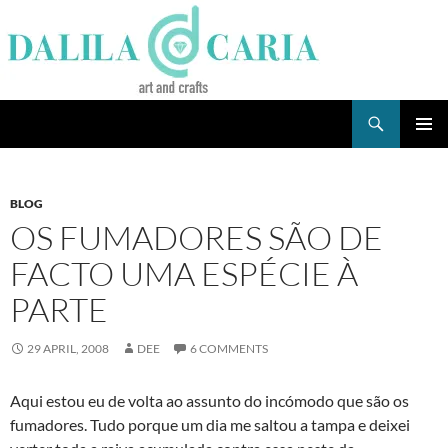
Skip
to
content
Search
Dee's Life
PRIMAR
MENU
BLOG
OS FUMADORES SÃO DE
FACTO UMA ESPÉCIE À
PARTE
29 APRIL, 2008
DEE
6 COMMENTS
Aqui estou eu de volta ao assunto do incómodo que são os
fumadores. Tudo porque um dia me saltou a tampa e deixei