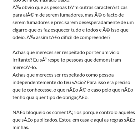
Ã‰ obvio que as pessoas tÃªm outras caracterÃ­sticas
para alÃ©m de serem fumadores, mas Ã© o facto de
serem fumadores e precisarem desesperadamente de um
cigarro que os faz esquecer tudo e todos e Ã© isso que
odeio. Ã‰ assim tÃ£o dificil de compreender?
Achas que mereces ser respeitado por ter um vicio
irritante? Eu sÃ³ respeito pessoas que demonstram
merecÃª-lo.
Achas que mereces ser respeitado como pessoa
independentemente do teu vÃ­cio? Para isso era preciso
que te conhecesse, o que nÃ£o Ã© o caso pelo que nÃ£o
tenho qualquer tipo de obrigaçÃ£o.
NÃ£o bloqueio os comentÃ¡rios porque controlo aqueles
que sÃ£o publicados. Estou em casa e aqui as regras sÃ£o
minhas.