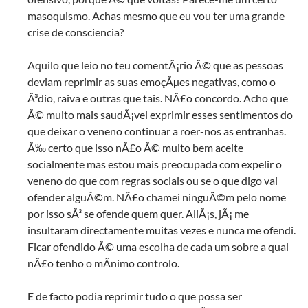
masoquismo. Achas mesmo que eu vou ter uma grande
crise de consciencia?
Aquilo que leio no teu comentÃ¡rio Ã© que as pessoas
deviam reprimir as suas emoçÃµes negativas, como o
Ã³dio, raiva e outras que tais. NÃ£o concordo. Acho que
Ã© muito mais saudÃ¡vel exprimir esses sentimentos do
que deixar o veneno continuar a roer-nos as entranhas.
Ã‰ certo que isso nÃ£o Ã© muito bem aceite
socialmente mas estou mais preocupada com expelir o
veneno do que com regras sociais ou se o que digo vai
ofender alguÃ©m. NÃ£o chamei ninguÃ©m pelo nome
por isso sÃ³ se ofende quem quer. AliÃ¡s, jÃ¡ me
insultaram directamente muitas vezes e nunca me ofendi.
Ficar ofendido Ã© uma escolha de cada um sobre a qual
nÃ£o tenho o mÃ­nimo controlo.
E de facto podia reprimir tudo o que possa ser