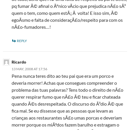
pq fumar Ã© afinal o Ãºnico vÃ­cio que prejudica nÃ£o sÃ³
quem o tem, como quem estÃ¡ Ã volta! E isso sim, Ã©
egoÃ­smo e falta de consideraçÃ£o/respeito para com os
nÃ£o-fumadores…!
REPLY
Ricardo
13 MAY, 2008 AT 17:56
Pena nunca teres dito ao teu pai que era um porco e
deveria morrer! Achas que consegues compreender o
problema das tuas palavras? Tens todo o direito de nÃ£o
querer respirar fumo que nÃ£o Ã© teu e ficar chateada
quando Ã©s desrespeitada. O discurso do Ã³dio Ã© que
fica mal. Se eu dissesse que as pessoas que levam as
crianças aos restaurantes sÃ£o umas porcas e deveriam
morrer porque os miÃºdos fazem barulho e estragam o