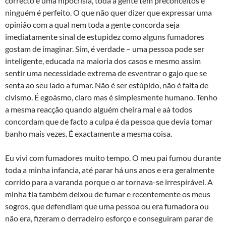
correcto é uma hipocrisia, toda a gente tem preconceitos e
ninguém é perfeito. O que não quer dizer que expressar uma
opinião com a qual nem toda a gente concorda seja
imediatamente sinal de estupidez como alguns fumadores
gostam de imaginar. Sim, é verdade – uma pessoa pode ser
inteligente, educada na maioria dos casos e mesmo assim
sentir uma necessidade extrema de esventrar o gajo que se
senta ao seu lado a fumar. Não é ser estúpido, não é falta de
civismo. É egoà­smo, claro mas é simplesmente humano. Tenho
a mesma reacção quando alguém cheira mal e aà­ todos
concordam que de facto a culpa é da pessoa que devia tomar
banho mais vezes. É exactamente a mesma coisa.
Eu vivi com fumadores muito tempo. O meu pai fumou durante
toda a minha infancia, até parar há uns anos e era geralmente
corrido para a varanda porque o ar tornava-se irrespirável. A
minha tia também deixou de fumar e recentemente os meus
sogros, que defendiam que uma pessoa ou era fumadora ou
não era, fizeram o derradeiro esforço e conseguiram parar de