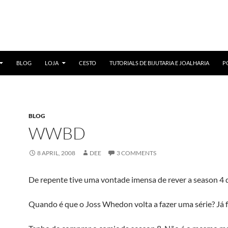
BLOG
LOJA
CESTO
TUTORIALS DE BIJUTARIA E JOALHARIA
P
BLOG
WWBD
8 APRIL, 2008
DEE
3 COMMENTS
De repente tive uma vontade imensa de rever a season 4 d
Quando é que o Joss Whedon volta a fazer uma série? Já f