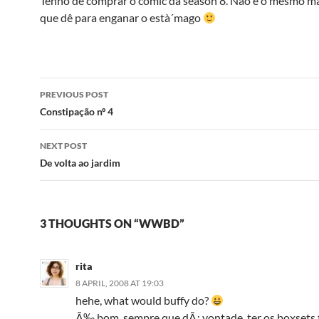
Tenho de comprar o comic da season 8. Não é o mesmo m
que dê para enganar o està´mago
Post
PREVIOUS POST
navigation
Constipação nº 4
NEXT POST
De volta ao jardim
3 THOUGHTS ON “WWBD”
rita
8 APRIL, 2008 AT 19:03
hehe, what would buffy do?
Ã‰ bom, sempre que dÃ¡ vontade, ter os boxsets 