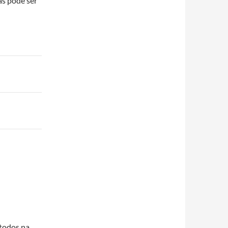
as pode ser
todos na