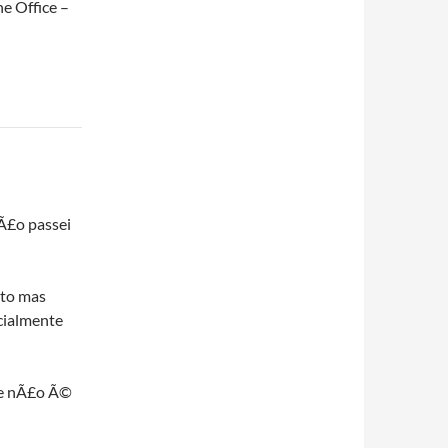
e Office –
nÃ£o passei
ito mas
cialmente
que nÃ£o Ã©