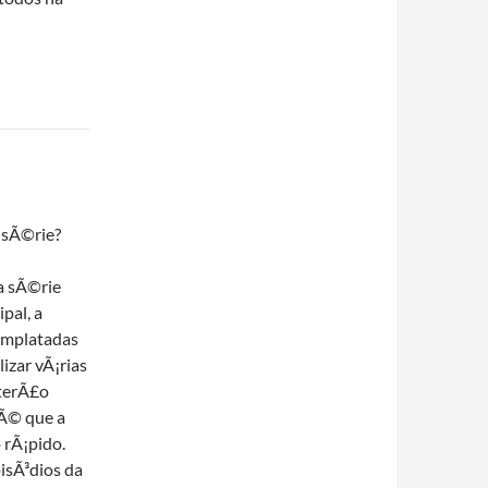
 sÃ©rie?
va sÃ©rie
pal, a
 implatadas
izar vÃ¡rias
 terÃ£o
 Ã© que a
 rÃ¡pido.
pisÃ³dios da