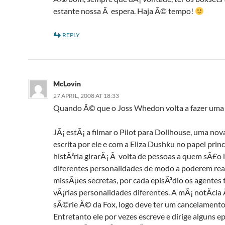
estante nossa Ã espera. Haja Ã© tempo!
REPLY
McLovin
27 APRIL, 2008 AT 18:33
Quando Ã© que o Joss Whedon volta a fazer uma
JÃ¡ estÃ¡ a filmar o Pilot para Dollhouse, uma no
escrita por ele e com a Eliza Dushku no papel princi
histÃ³ria girarÃ¡ Ã volta de pessoas a quem sÃ£o
diferentes personalidades de modo a poderem real
missÃµes secretas, por cada episÃ³dio os agentes
vÃ¡rias personalidades diferentes. A mÃ¡ notÃ­cia
sÃ©rie Ã© da Fox, logo deve ter um cancelamento
Entretanto ele por vezes escreve e dirige alguns e