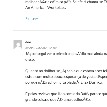
melhor sÃ©rie cÃ³mica pÃ³s-Seinfeld, chama-se Th
An American Workplace.
REPLY
dee
29 APRIL, 2008 AT 14:09
JÃ¡ consegui ver o primeiro episÃ³dio mas ainda 
disso.
Quanto ao dollhouse, jÃ¡ sabia que estava a ser fe
estou com muito pouca esperança de gostar. Espe
porque nÃ£o acho muita piada Ã Eliza Dushku.
E pelas reviews que li do comic da Buffy parece 
grande coisa, o que Ã© uma desilusÃ£o.