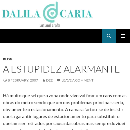
Skip
to
content
Search
Dee's Life
PRIMAR
MENU
BLOG
A ESTUPIDEZ ALARMANTE
8 FEBRUARY, 2007
DEE
LEAVE A COMMENT
Há muito que sei que a zona onde vivo vai ficar um caos com as
obras do metro sendo que um dos problemas principais seria,
obviamente o estacionamento. A camara fartou-se de insistir
que ia garantir lugares de estacionamento para substituir o
que iam ser retirados por causa das obras mas sempre duvidei