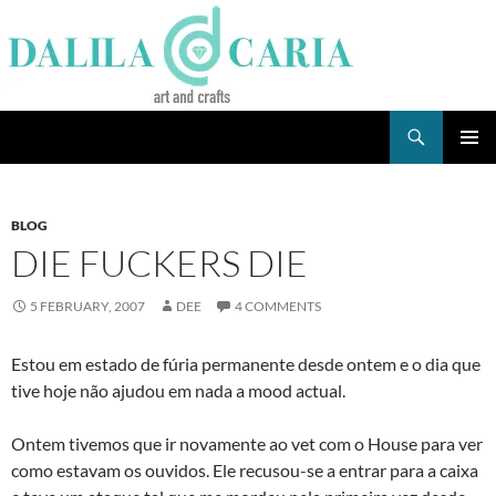
Skip
to
content
Search
Dee's Life
PRIMAR
MENU
BLOG
DIE FUCKERS DIE
5 FEBRUARY, 2007
DEE
4 COMMENTS
Estou em estado de fúria permanente desde ontem e o dia que
tive hoje não ajudou em nada a mood actual.
Ontem tivemos que ir novamente ao vet com o House para ver
como estavam os ouvidos. Ele recusou-se a entrar para a caixa