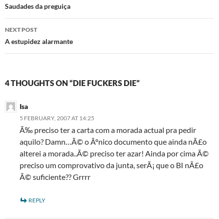
navigation
Saudades da preguiça
NEXT POST
A estupidez alarmante
4 THOUGHTS ON “DIE FUCKERS DIE”
Isa
5 FEBRUARY, 2007 AT 14:25
Ã‰ preciso ter a carta com a morada actual pra pedir
aquilo? Damn…Ã© o Ãºnico documento que ainda nÃ£o
alterei a morada..Ã© preciso ter azar! Ainda por cima Ã©
preciso um comprovativo da junta, serÃ¡ que o BI nÃ£o
Ã© suficiente?? Grrrr
REPLY