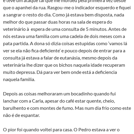
e teve um ataque tal que me mordeu pela primeira vez desde
que o apanhei da rua. Rasgou-me o indicador esquerdo e fiquei
a sangrar o resto do dia. Como já estava bem disposta, nada
melhor do que passar duas horas na sala de espera do
veterinário à espera de uma consulta de 5 minutos. Antes de
nós estava uma familia com uma cadela de dois meses com a
pata partida. A dona só dizia coisas estupidas como ‘vamos lá
ver se ela não fica deficiente’ e pouco depois de entrar para a
consulta já estava a falar de eutanásia, mesmo depois da
veterinária lhe dizer que os bichos naquela idade recuperam
muito depressa. Dá para ver bem onde está a deficiencia
naquela familia.
Depois as coisas melhoraram um bocadinho quando fui
lanchar com a Carla, apesar do café estar quente, cheio,
barulhento e com montes de fumo. Mas num dia frio como este
não é de espantar.
O pior foi quando voltei para casa. O Pedro estava a ver o