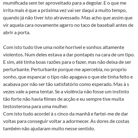
mumificada sem ter aproveitado para a degolar. E o que me
irrita mais é que a próxima vez vai ser daqui a muito tempo,
quando já não tiver isto atravessado. Mas acho que assim que
vir aquela cara novamente agarro no taco de baseball antes de
abrir a porta.
Com isto tudo tive uma noite horrivel e sonhos altamente
violentos. Num deles estava a dar pontapés na cara de um tipo.
E sim, até tinha boas razões para o fazer, mas não deixa de ser
perturbante. Perturbante porque me apercebia, no proprio
sonho, que espancar o tipo não apagava o que ele tinha feito e
acabava por não ser tão satisfatório como esperado. Mas à s
vezes vale a pena tentar. Se a violência não fosse um instinto
tão forte não havia filmes de acção e eu sempre tive muita
testosterona para uma mulher.
Com isto tudo acordei à s cinco da manhã e fartei-me de dar
voltas para conseguir voltar a adormecer. As dores de costas
também não ajudaram muito nesse sentido.