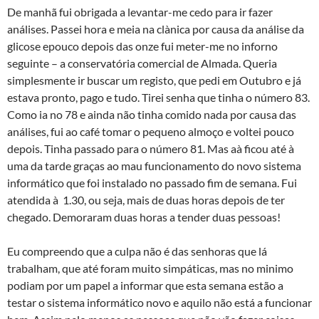
De manhã fui obrigada a levantar-me cedo para ir fazer
análises. Passei hora e meia na clà­nica por causa da análise da
glicose epouco depois das onze fui meter-me no inforno
seguinte – a conservatória comercial de Almada. Queria
simplesmente ir buscar um registo, que pedi em Outubro e já
estava pronto, pago e tudo. Tirei senha que tinha o número 83.
Como ia no 78 e ainda não tinha comido nada por causa das
análises, fui ao café tomar o pequeno almoço e voltei pouco
depois. Tinha passado para o número 81. Mas aà­ ficou até à
uma da tarde graças ao mau funcionamento do novo sistema
informático que foi instalado no passado fim de semana. Fui
atendida à 1.30, ou seja, mais de duas horas depois de ter
chegado. Demoraram duas horas a tender duas pessoas!
Eu compreendo que a culpa não é das senhoras que lá
trabalham, que até foram muito simpáticas, mas no minimo
podiam por um papel a informar que esta semana estão a
testar o sistema informático novo e aquilo não está a funcionar