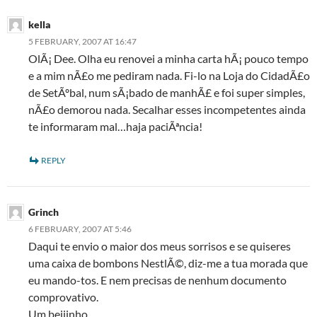
kella
5 FEBRUARY, 2007 AT 16:47
OlÃ¡ Dee. Olha eu renovei a minha carta hÃ¡ pouco tempo
e a mim nÃ£o me pediram nada. Fi-lo na Loja do CidadÃ£o
de SetÃºbal, num sÃ¡bado de manhÃ£ e foi super simples,
nÃ£o demorou nada. Secalhar esses incompetentes ainda
te informaram mal…haja paciÃªncia!
REPLY
Grinch
6 FEBRUARY, 2007 AT 5:46
Daqui te envio o maior dos meus sorrisos e se quiseres
uma caixa de bombons NestlÃ©, diz-me a tua morada que
eu mando-tos. E nem precisas de nenhum documento
comprovativo.
Um beijinho.