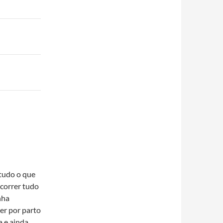
tudo o que
 correr tudo
nha
er por parto
a e ainda