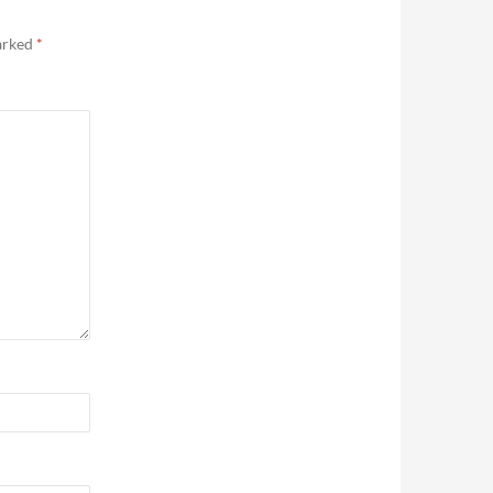
marked
*