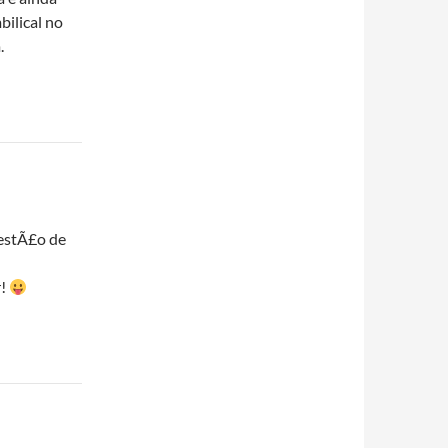
ilical no
.
uestÃ£o de
r!