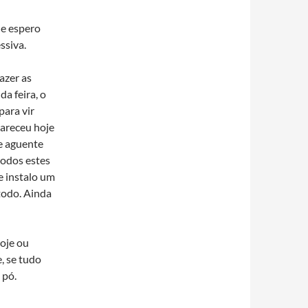
 e espero
ssiva.
fazer as
a feira, o
para vir
pareceu hoje
e aguente
todos estes
 instalo um
todo. Ainda
hoje ou
, se tudo
 pó.