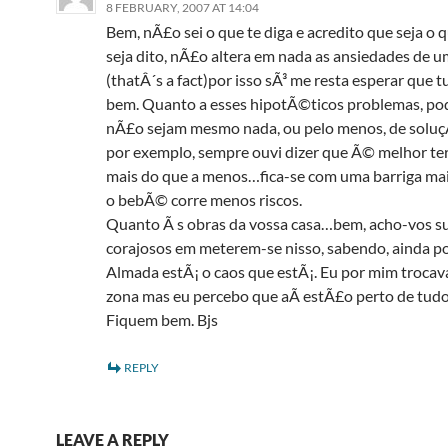
8 FEBRUARY, 2007 AT 14:04
Bem, nÃ£o sei o que te diga e acredito que seja o 
seja dito, nÃ£o altera em nada as ansiedades de
(thatÂ´s a fact)por isso sÃ³ me resta esperar que t
bem. Quanto a esses hipotÃ©ticos problemas, po
nÃ£o sejam mesmo nada, ou pelo menos, de soluçÃ
por exemplo, sempre ouvi dizer que Ã© melhor ter
mais do que a menos…fica-se com uma barriga mai
o bebÃ© corre menos riscos.
Quanto Ã s obras da vossa casa…bem, acho-vos s
corajosos em meterem-se nisso, sabendo, ainda p
Almada estÃ¡ o caos que estÃ¡. Eu por mim trocav
zona mas eu percebo que aÃ­ estÃ£o perto de tud
Fiquem bem. Bjs
REPLY
LEAVE A REPLY