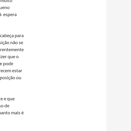
 muito
queno
à espera
e cabeça para
sição não se
parentemente
izer que o
te pode
recem estar
a posição ou
te e que
so de
uanto mais é