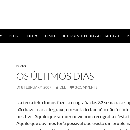
BLOG
LOJA
CESTO
TUTORIALS DE BIJUTARIA E JOALHARIA
P
BLOG
OS ÚLTIMOS DIAS
8 FEBRUARY, 2007
DEE
3 COMMENTS
Na terça feira fomos fazer a ecografia das 32 semanas e, a
não haver nada de grave, o resultado também não foi int
positivo. Aquilo que se quer ouvir numa ecografia é ‘está 
Aquilo que ouvimos foi ‘é possivel que exista um proble