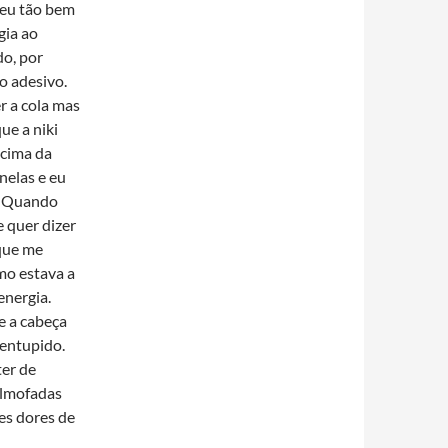
reu tão bem
gia ao
do, por
to adesivo.
er a cola mas
ue a niki
 cima da
nelas e eu
o. Quando
e quer dizer
 que me
mo estava a
energia.
e a cabeça
 entupido.
er de
almofadas
es dores de