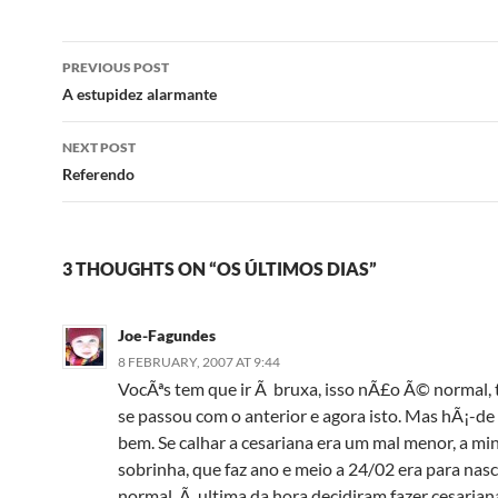
Post
PREVIOUS POST
navigation
A estupidez alarmante
NEXT POST
Referendo
3 THOUGHTS ON “OS ÚLTIMOS DIAS”
Joe-Fagundes
8 FEBRUARY, 2007 AT 9:44
VocÃªs tem que ir Ã bruxa, isso nÃ£o Ã© normal, 
se passou com o anterior e agora isto. Mas hÃ¡-de
bem. Se calhar a cesariana era um mal menor, a mi
sobrinha, que faz ano e meio a 24/02 era para nasc
normal, Ã ultima da hora decidiram fazer cesarian