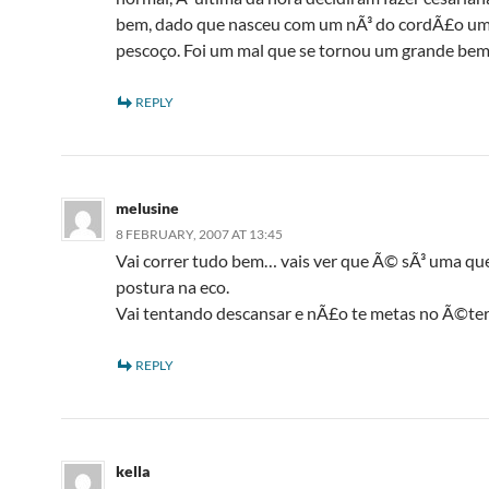
bem, dado que nasceu com um nÃ³ do cordÃ£o umb
pescoço. Foi um mal que se tornou um grande bem
REPLY
melusine
8 FEBRUARY, 2007 AT 13:45
Vai correr tudo bem… vais ver que Ã© sÃ³ uma q
postura na eco.
Vai tentando descansar e nÃ£o te metas no Ã©te
REPLY
kella