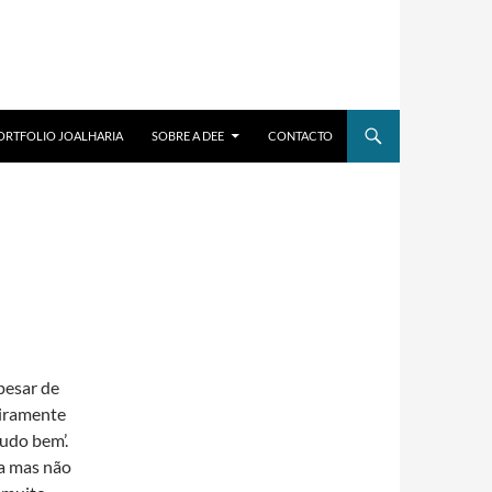
ORTFOLIO JOALHARIA
SOBRE A DEE
CONTACTO
pesar de
eiramente
tudo bem’.
ma mas não