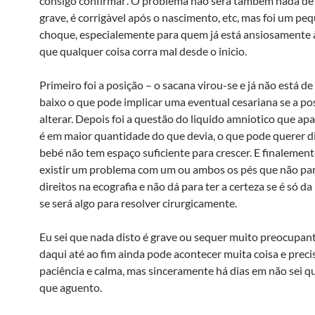
consigo confirmar’. O problema não será também nada de
grave, é corrigà­vel após o nascimento, etc, mas foi um pe
choque, especialemente para quem já está ansiosamente 
que qualquer coisa corra mal desde o inicio.
Primeiro foi a posição – o sacana virou-se e já não está d
baixo o que pode implicar uma eventual cesariana se a po
alterar. Depois foi a questão do liquido amniotico que a
é em maior quantidade do que devia, o que pode querer d
bebé não tem espaço suficiente para crescer. E finalemen
existir um problema com um ou ambos os pés que não pa
direitos na ecografia e não dá para ter a certeza se é só d
se será algo para resolver cirurgicamente.
Eu sei que nada disto é grave ou sequer muito preocupan
daqui até ao fim ainda pode acontecer muita coisa e preci
paciência e calma, mas sinceramente há dias em não sei q
que aguento.