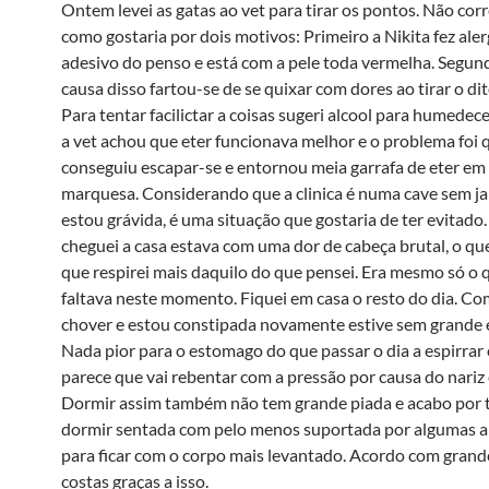
Ontem levei as gatas ao vet para tirar os pontos. Não cor
como gostaria por dois motivos: Primeiro a Nikita fez aler
adesivo do penso e está com a pele toda vermelha. Segun
causa disso fartou-se de se quixar com dores ao tirar o di
Para tentar facilictar a coisas sugeri alcool para humedec
a vet achou que eter funcionava melhor e o problema foi q
conseguiu escapar-se e entornou meia garrafa de eter em
marquesa. Considerando que a clinica é numa cave sem ja
estou grávida, é uma situação que gostaria de ter evitad
cheguei a casa estava com uma dor de cabeça brutal, o qu
que respirei mais daquilo do que pensei. Era mesmo só o
faltava neste momento. Fiquei em casa o resto do dia. Co
chover e estou constipada novamente estive sem grande 
Nada pior para o estomago do que passar o dia a espirrar 
parece que vai rebentar com a pressão por causa do nariz
Dormir assim também não tem grande piada e acabo por t
dormir sentada com pelo menos suportada por algumas 
para ficar com o corpo mais levantado. Acordo com grand
costas graças a isso.