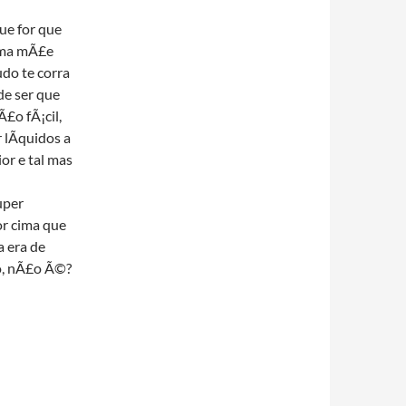
que for que
 uma mÃ£e
udo te corra
de ser que
£o fÃ¡cil,
 lÃ­quidos a
or e tal mas
uper
or cima que
a era de
o, nÃ£o Ã©?