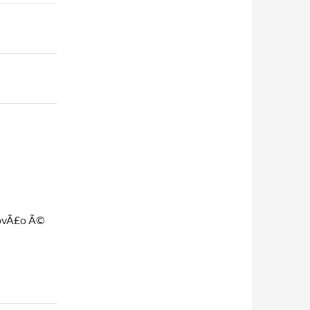
povÃ£o Ã©