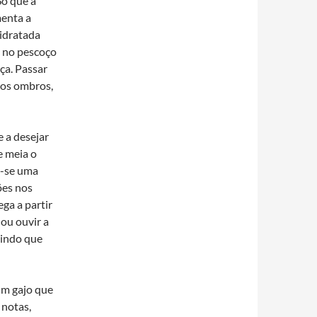
Só que a
menta a
sidratada
s no pescoço
ça. Passar
nos ombros,
 a desejar
e meia o
u-se uma
ões nos
ga a partir
 ou ouvir a
tindo que
um gajo que
 notas,