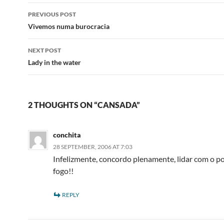
Post
PREVIOUS POST
navigation
Vivemos numa burocracia
NEXT POST
Lady in the water
2 THOUGHTS ON “CANSADA”
conchita
28 SEPTEMBER, 2006 AT 7:03
Infelizmente, concordo plenamente, lidar com o 
fogo!!
REPLY