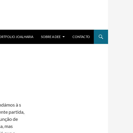
ORTFOLIO JOALHARIA
SOBRE A DEE
CONTACTO
andámos à s
nte partida,
junção de
ma, mas