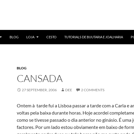
BLOG
LOJA
CESTO
TUTORIALS DE BIJUTARIA E JOALHARIA
P
BLOG
CANSADA
27 SEPTEMBER, 2006
DEE
2 COMMENTS
Ontem à tarde fui a Lisboa passar a tarde com a Carla e 
voltas pela baixa durante horas. Hoje acordei completame
como se tivesse passado o dia anterior no ginásio. É uma 
factores. Por um lado estou obviamente em baixo de for