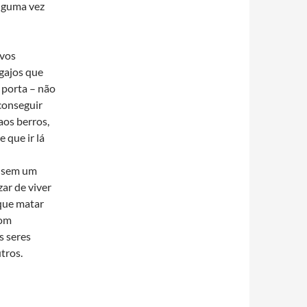
alguma vez
ovos
gajos que
 porta – não
conseguir
aos berros,
 que ir lá
e sem um
ar de viver
 que matar
com
s seres
tros.