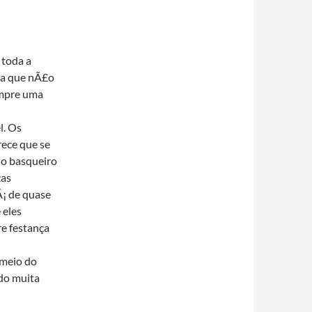
 toda a
ida que nÃ£o
empre uma
l. Os
ece que se
do basqueiro
ças
Ã¡ de quase
 eles
e festança
 meio do
do muita