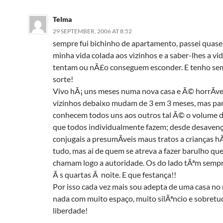
Telma
29 SEPTEMBER, 2006 AT 8:52
sempre fui bichinho de apartamento, passei quase
minha vida colada aos vizinhos e a saber-lhes a v
tentam ou nÃ£o conseguem esconder. E tenho s
sorte!
Vivo hÃ¡ uns meses numa nova casa e Ã© horrÃ­ve
vizinhos debaixo mudam de 3 em 3 meses, mas par
conhecem todos uns aos outros tal Ã© o volume 
que todos individualmente fazem; desde desaven
conjugais a presumÃ­veis maus tratos a crianças h
tudo, mas ai de quem se atreva a fazer barulho que
chamam logo a autoridade. Os do lado tÃªm sempr
Ã s quartas Ã noite. E que festança!!
Por isso cada vez mais sou adepta de uma casa no
nada com muito espaço, muito silÃªncio e sobretu
liberdade!