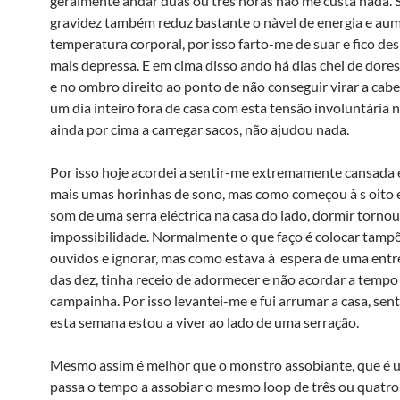
geralmente andar duas ou três horas não me custa nada. 
gravidez também reduz bastante o nà­vel de energia e au
temperatura corporal, por isso farto-me de suar e fico de
mais depressa. E em cima disso ando há dias chei de dore
e no ombro direito ao ponto de não conseguir virar a cabe
um dia inteiro fora de casa com esta tensão involuntária 
ainda por cima a carregar sacos, não ajudou nada.
Por isso hoje acordei a sentir-me extremamente cansada e
mais umas horinhas de sono, mas como começou à s oito 
som de uma serra eléctrica na casa do lado, dormir torno
impossibilidade. Normalmente o que faço é colocar tamp
ouvidos e ignorar, mas como estava à espera de uma entre
das dez, tinha receio de adormecer e não acordar a tempo
campainha. Por isso levantei-me e fui arrumar a casa, sen
esta semana estou a viver ao lado de uma serração.
Mesmo assim é melhor que o monstro assobiante, que é 
passa o tempo a assobiar o mesmo loop de três ou quatro