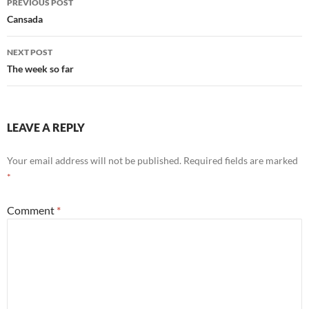
PREVIOUS POST
navigation
Cansada
NEXT POST
The week so far
LEAVE A REPLY
Your email address will not be published.
Required fields are marked
*
Comment
*