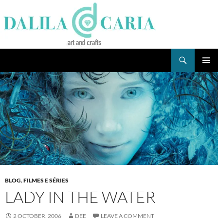
Skip
to
content
Search
Dee's Life
PRIMAR
MENU
BLOG
,
FILMES E SÉRIES
LADY IN THE WATER
2 OCTOBER, 2006
DEE
LEAVE A COMMENT