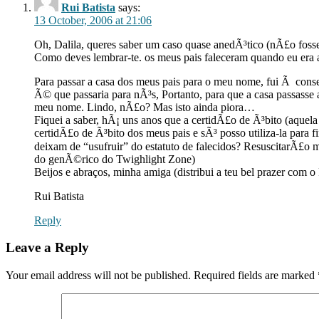
Rui Batista
says:
13 October, 2006 at 21:06
Oh, Dalila, queres saber um caso quase anedÃ³tico (nÃ£o fosse 
Como deves lembrar-te. os meus pais faleceram quando eu era 
Para passar a casa dos meus pais para o meu nome, fui Ã conse
Ã© que passaria para nÃ³s, Portanto, para que a casa passasse 
meu nome. Lindo, nÃ£o? Mas isto ainda piora…
Fiquei a saber, hÃ¡ uns anos que a certidÃ£o de Ã³bito (aquela
certidÃ£o de Ã³bito dos meus pais e sÃ³ posso utiliza-la par
deixam de “usufruir” do estatuto de falecidos? ResuscitarÃ£o
do genÃ©rico do Twighlight Zone)
Beijos e abraços, minha amiga (distribui a teu bel prazer com o 
Rui Batista
Reply
Leave a Reply
Your email address will not be published.
Required fields are marked