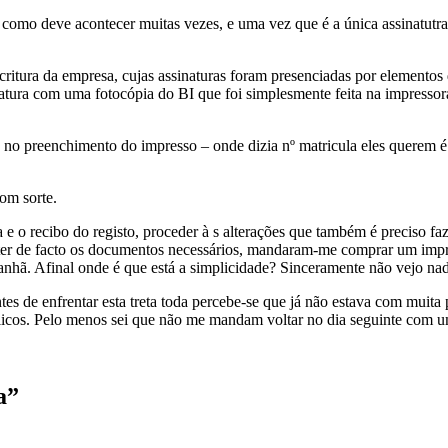
or, como deve acontecer muitas vezes, e uma vez que é a única assinatut
itura da empresa, cujas assinaturas foram presenciadas por elementos d
tura com uma fotocópia do BI que foi simplesmente feita na impressora 
 no preenchimento do impresso – onde dizia nº matricula eles querem é
com sorte.
a e o recibo do registo, proceder à s alterações que também é preciso fa
de ter de facto os documentos necessários, mandaram-me comprar um impr
anhã. Afinal onde é que está a simplicidade? Sinceramente não vejo na
es de enfrentar esta treta toda percebe-se que já não estava com muita
blicos. Pelo menos sei que não me mandam voltar no dia seguinte com u
a”