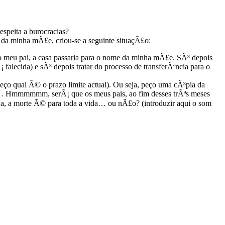
espeita a burocracias?
 da minha mÃ£e, criou-se a seguinte situaçÃ£o:
 do meu pai, a casa passaria para o nome da minha mÃ£e. SÃ³ depois
falecida) e sÃ³ depois tratar do processo de transferÃªncia para o
heço qual Ã© o prazo limite actual). Ou seja, peço uma cÃ³pia da
o-me… Hmmmmmm, serÃ¡ que os meus pais, ao fim desses trÃªs meses
ja, a morte Ã© para toda a vida… ou nÃ£o? (introduzir aqui o som