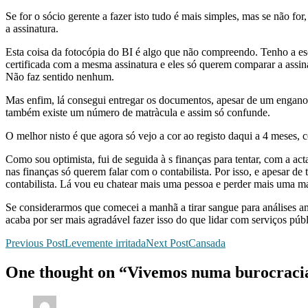
Se for o sócio gerente a fazer isto tudo é mais simples, mas se não f
a assinatura.
Esta coisa da fotocópia do BI é algo que não compreendo. Tenho a escr
certificada com a mesma assinatura e eles só querem comparar a assina
Não faz sentido nenhum.
Mas enfim, lá consegui entregar os documentos, apesar de um engano
também existe um número de matrà­cula e assim só confunde.
O melhor nisto é que agora só vejo a cor ao registo daqui a 4 meses, 
Como sou optimista, fui de seguida à s finanças para tentar, com a act
nas finanças só querem falar com o contabilista. Por isso, e apesar 
contabilista. Lá vou eu chatear mais uma pessoa e perder mais uma m
Se considerarmos que comecei a manhã a tirar sangue para análises ant
acaba por ser mais agradável fazer isso do que lidar com serviços pú
Post
Previous Post
Levemente irritada
Next Post
Cansada
navigation
One thought on “Vivemos numa burocraci