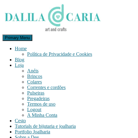
Skip
to
content
Search
Primary Menu
Dee's Life
Home
Política de Privacidade e Cookies
Blog
Loja
Anéis
Brincos
Colares
Correntes e cordões
Pulseiras
Pregadeiras
Termos de uso
Logout
A Minha Conta
Cesto
Tutorials de bijutaria e joalharia
Portfolio Joalharia
Sobre a Dee