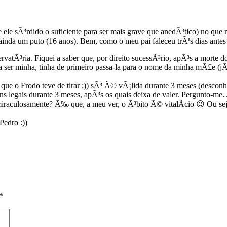
ele sÃ³rdido o suficiente para ser mais grave que anedÃ³tico) no que r
ainda um puto (16 anos). Bem, como o meu pai faleceu trÃªs dias antes
rvatÃ³ria. Fiquei a saber que, por direito sucessÃ³rio, apÃ³s a morte
a ser minha, tinha de primeiro passa-la para o nome da minha mÃ£e (jÃ¡ 
 que o Frodo teve de tirar ;)) sÃ³ Ã© vÃ¡lida durante 3 meses (descon
a fins legais durante 3 meses, apÃ³s os quais deixa de valer. Pergunt
 miraculosamente? Ã‰ que, a meu ver, o Ã³bito Ã© vitalÃ­cio 😉 Ou se
Pedro :))
*