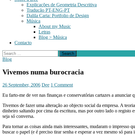
Explicações de Geometria Descritiva
Tradução PT-ENG-PT
Dalila Caria: Portfolio de Design
Música
About my Music
Letras
Blog > Música
Contacto
Search
for:
Blog
Vivemos numa burocracia
26 September, 2006
Dee
1 Comment
Eu farto-me de ver nas finanças e conservatórias cartazes a anunciar q
Tivemos de fazer uma alteração ao objecto social da empresa. A teoria
dinheiro saltando por cima da escritura, mas por outro lado o registo
seja só conversa.
Para tornar as coisas ainda mais interessantes, mudaram o impresso q
buscar o papel (e é preciso tirar senha e esperar a vez mesmo só para