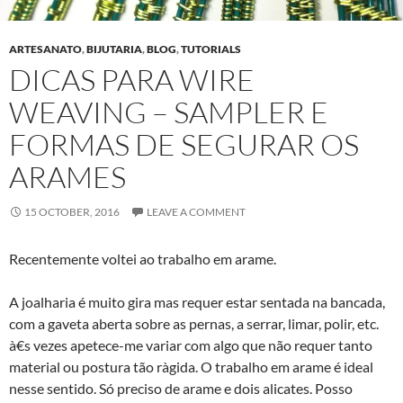
ARTESANATO
,
BIJUTARIA
,
BLOG
,
TUTORIALS
DICAS PARA WIRE
WEAVING – SAMPLER E
FORMAS DE SEGURAR OS
ARAMES
15 OCTOBER, 2016
LEAVE A COMMENT
Recentemente voltei ao trabalho em arame.
A joalharia é muito gira mas requer estar sentada na bancada,
com a gaveta aberta sobre as pernas, a serrar, limar, polir, etc.
à€s vezes apetece-me variar com algo que não requer tanto
material ou postura tão rà­gida. O trabalho em arame é ideal
nesse sentido. Só preciso de arame e dois alicates. Posso