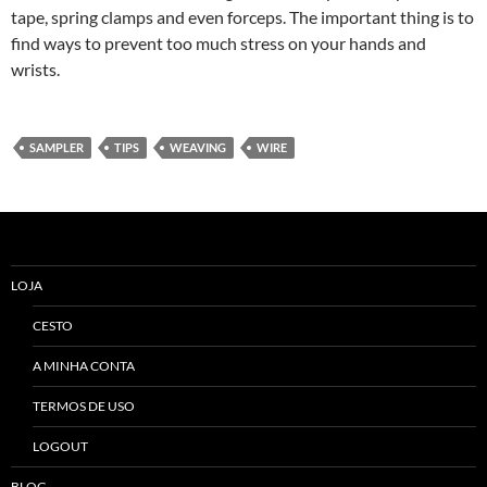
tape, spring clamps and even forceps. The important thing is to
find ways to prevent too much stress on your hands and
wrists.
SAMPLER
TIPS
WEAVING
WIRE
LOJA
CESTO
A MINHA CONTA
TERMOS DE USO
LOGOUT
BLOG