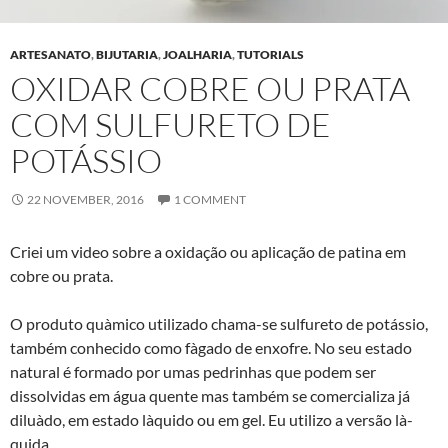
ARTESANATO
,
BIJUTARIA
,
JOALHARIA
,
TUTORIALS
OXIDAR COBRE OU PRATA
COM SULFURETO DE
POTÁSSIO
22 NOVEMBER, 2016
1 COMMENT
Criei um video sobre a oxidação ou aplicação de patina em
cobre ou prata.
O produto quà­mico utilizado chama-se sulfureto de potássio,
também conhecido como fà­gado de enxofre. No seu estado
natural é formado por umas pedrinhas que podem ser
dissolvidas em água quente mas também se comercializa já
diluà­do, em estado là­quido ou em gel. Eu utilizo a versão là­
quida.