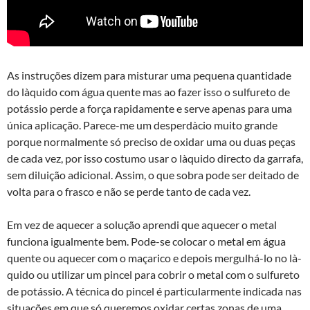
As instruções dizem para misturar uma pequena quantidade
do là­quido com água quente mas ao fazer isso o sulfureto de
potássio perde a força rapidamente e serve apenas para uma
única aplicação. Parece-me um desperdà­cio muito grande
porque normalmente só preciso de oxidar uma ou duas peças
de cada vez, por isso costumo usar o là­quido directo da garrafa,
sem diluição adicional. Assim, o que sobra pode ser deitado de
volta para o frasco e não se perde tanto de cada vez.
Em vez de aquecer a solução aprendi que aquecer o metal
funciona igualmente bem. Pode-se colocar o metal em água
quente ou aquecer com o maçarico e depois mergulhá-lo no là­
quido ou utilizar um pincel para cobrir o metal com o sulfureto
de potássio. A técnica do pincel é particularmente indicada nas
situações em que só queremos oxidar certas zonas de uma