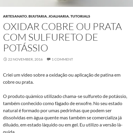
ARTESANATO
,
BIJUTARIA
,
JOALHARIA
,
TUTORIALS
OXIDAR COBRE OU PRATA
COM SULFURETO DE
POTÁSSIO
22 NOVEMBER, 2016
1 COMMENT
Criei um video sobre a oxidação ou aplicação de patina em
cobre ou prata.
O produto quà­mico utilizado chama-se sulfureto de potássio,
também conhecido como fà­gado de enxofre. No seu estado
natural é formado por umas pedrinhas que podem ser
dissolvidas em água quente mas também se comercializa já
diluà­do, em estado là­quido ou em gel. Eu utilizo a versão là­
quida.