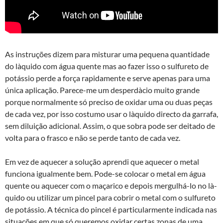
As instruções dizem para misturar uma pequena quantidade
do là­quido com água quente mas ao fazer isso o sulfureto de
potássio perde a força rapidamente e serve apenas para uma
única aplicação. Parece-me um desperdà­cio muito grande
porque normalmente só preciso de oxidar uma ou duas peças
de cada vez, por isso costumo usar o là­quido directo da garrafa,
sem diluição adicional. Assim, o que sobra pode ser deitado de
volta para o frasco e não se perde tanto de cada vez.
Em vez de aquecer a solução aprendi que aquecer o metal
funciona igualmente bem. Pode-se colocar o metal em água
quente ou aquecer com o maçarico e depois mergulhá-lo no là­
quido ou utilizar um pincel para cobrir o metal com o sulfureto
de potássio. A técnica do pincel é particularmente indicada nas
situações em que só queremos oxidar certas zonas de uma