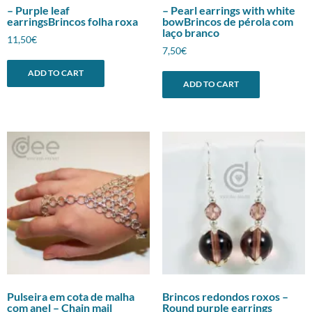
– Purple leaf
– Pearl earrings with white
earringsBrincos folha roxa
bowBrincos de pérola com
laço branco
11,50
€
7,50
€
ADD TO CART
ADD TO CART
Pulseira em cota de malha
Brincos redondos roxos –
com anel – Chain mail
Round purple earrings