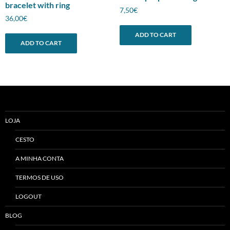
bracelet with ring
7,50
€
36,00
€
ADD TO CART
ADD TO CART
LOJA
CESTO
A MINHA CONTA
TERMOS DE USO
LOGOUT
BLOG