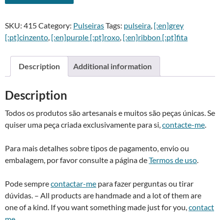
fita
l
cinzenta
t
SKU:
415
Category:
Pulseiras
Tags:
pulseira
,
[:en]grey
com
e
[:pt]cinzento
,
[:en]purple [:pt]roxo
,
[:en]ribbon [:pt]fita
pérolas
r
roxas
n
-
a
Description
Additional information
Grey
t
ribbon
i
Description
bracelet
v
with
e
Todos os produtos são artesanais e muitos são peças únicas. Se
purple
:
quiser uma peça criada exclusivamente para si,
contacte-me
.
pearls
quantity
Para mais detalhes sobre tipos de pagamento, envio ou
embalagem, por favor consulte a página de
Termos de uso
.
Pode sempre
contactar-me
para fazer perguntas ou tirar
dúvidas. – All products are handmade and a lot of them are
one of a kind. If you want something made just for you,
contact
me
.