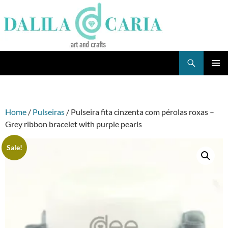
Skip
to
content
Search
Dee's Life
PRIMAR
MENU
Home
/
Pulseiras
/ Pulseira fita cinzenta com pérolas roxas –
Grey ribbon bracelet with purple pearls
Sale!