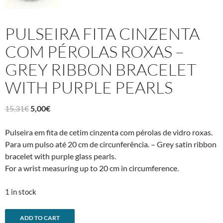
PULSEIRA FITA CINZENTA
COM PÉROLAS ROXAS –
GREY RIBBON BRACELET
WITH PURPLE PEARLS
Original
Current
15,31
€
5,00
€
price
price
was:
is:
Pulseira em fita de cetim cinzenta com pérolas de vidro roxas.
15,31€.
5,00€.
Para um pulso até 20 cm de circunferência. – Grey satin ribbon
bracelet with purple glass pearls.
For a wrist measuring up to 20 cm in circumference.
1 in stock
Pulseira
A
ADD TO CART