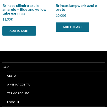
Brincos cilindro azul e
Brincos lampwork azul e
amarelo – Blue and yellow
preto
tube earrings
10,00
€
11,00
€
ADD TO CART
ADD TO CART
LOJA
CESTO
A MINHA CONTA
TERMOS DE USO
LOGOUT