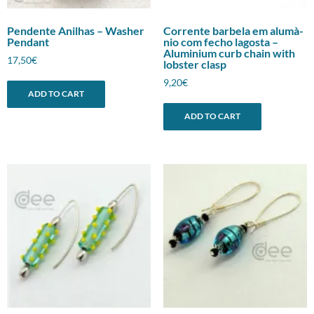
Pendente Anilhas – Washer
Corrente barbela em alumà­
Pendant
nio com fecho lagosta –
Aluminium curb chain with
17,50
€
lobster clasp
9,20
€
ADD TO CART
ADD TO CART