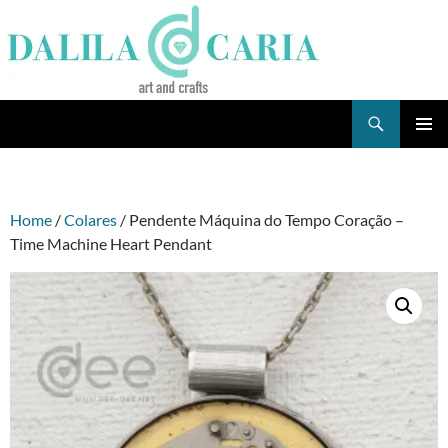
Skip
to
content
Search
Dee's Life
PRIMAR
MENU
Home
/
Colares
/ Pendente Máquina do Tempo Coração –
Time Machine Heart Pendant