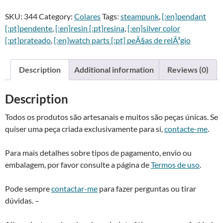
SKU:
344
Category:
Colares
Tags:
steampunk
,
[:en]pendant
[:pt]pendente
,
[:en]resin [:pt]resina
,
[:en]silver color
[:pt]prateado
,
[:en]watch parts [:pt] peÃ§as de relÃ³gio
Description
Additional information
Reviews (0)
Description
Todos os produtos são artesanais e muitos são peças únicas. Se
quiser uma peça criada exclusivamente para si,
contacte-me
.
Para mais detalhes sobre tipos de pagamento, envio ou
embalagem, por favor consulte a página de
Termos de uso
.
Pode sempre
contactar-me
para fazer perguntas ou tirar
dúvidas. –