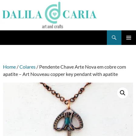
Skip
to
content
Search
Dee's Life
PRIMAR
MENU
Home
/
Colares
/ Pendente Chave Arte Nova em cobre com
apatite – Art Nouveau copper key pendant with apatite