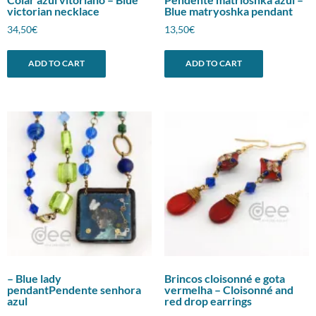
victorian necklace
Blue matryoshka pendant
34,50
€
13,50
€
ADD TO CART
ADD TO CART
– Blue lady
Brincos cloisonné e gota
pendantPendente senhora
vermelha – Cloisonné and
azul
red drop earrings