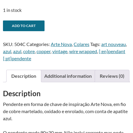
1 in stock
Pendente
A
ADD TO CART
Chave
l
Arte
t
SKU:
504C
Categories:
Arte Nova
,
Colares
Tags:
art nouveau
,
Nova
e
azul
,
azul
,
cobre
,
copper
,
vintage
,
wire wrapped
,
[:en]pendant
em
r
[:pt]pendente
cobre
n
com
a
apatite
t
Description
Additional information
Reviews (0)
-
i
Art
v
Description
Nouveau
e
copper
:
Pendente em forma de chave de inspiração Arte Nova, em fio
key
de cobre martelado, oxidado e enrolado, com conta de apatite
pendant
azul.
with
apatite
O pendente mede 90×30 mm. Não inclui corrente mas pode