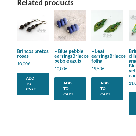
Related products
Brincos pretos
– Blue pebble
– Leaf
Bri
rosas
earringsBrincos
earringsBrincos
cil
pebble azuis
folha
ama
10,00
€
Blu
10,00
€
19,50
€
yel
ear
ADD
11,
ADD
ADD
TO
TO
TO
CART
CART
CART