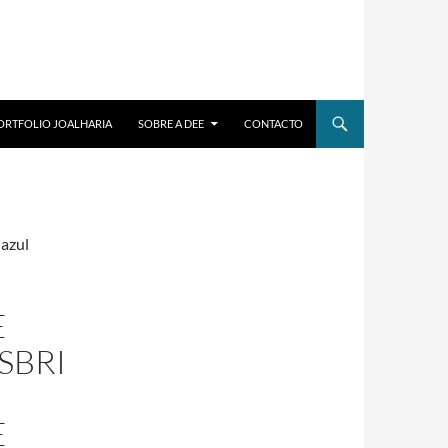
ORTFOLIO JOALHARIA
SOBRE A DEE
CONTACTO
 azul
E
SBRI
E