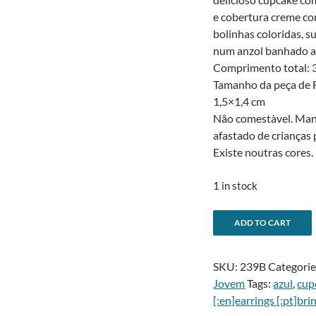
e cobertura creme c
bolinhas coloridas, 
num anzol banhado a 
Comprimento total: 3
Tamanho da peça de 
1,5×1,4 cm
Não comestà­vel. Ma
afastado de crianças
Existe noutras cores.
1 in stock
-
ADD TO CART
Blue
l
cupcake
SKU:
239B
Categorie
earringsBrincos
Jovem
Tags:
azul
,
cup
cupcake
[:en]earrings [:pt]bri
azul