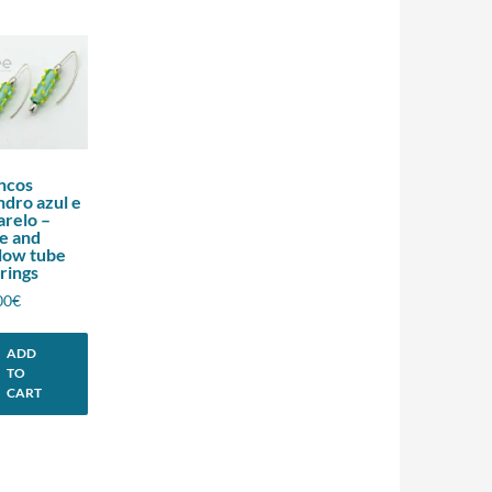
ncos
indro azul e
relo –
e and
low tube
rings
00
€
ADD
TO
CART