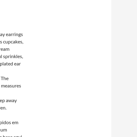
ay earrings
us cupcakes,
cream
l sprinkles,
 plated ear
. The
e measures
eep away
ren.
lpidos em
e um
m base azul