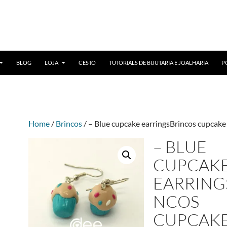
BLOG
LOJA
CESTO
TUTORIALS DE BIJUTARIA E JOALHARIA
P
Home
/
Brincos
/ – Blue cupcake earringsBrincos cupcake
– BLUE
CUPCAK
EARRING
NCOS
CUPCAK