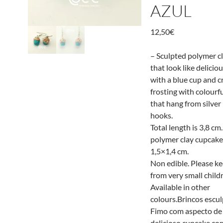
AZUL
12,50
€
– Sculpted polymer cl
that look like delicio
with a blue cup and 
frosting with colourfu
that hang from silver
hooks.
Total length is 3,8 cm
polymer clay cupcak
1,5×1,4 cm.
Non edible. Please k
from very small child
Available in other
colours.Brincos escu
Fimo com aspecto d
delicioso cupcake co