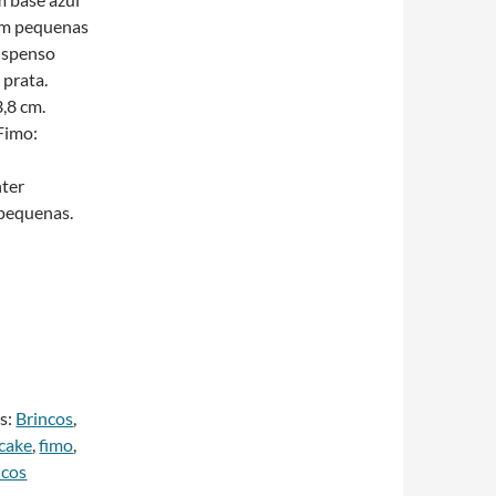
om pequenas
suspenso
prata.
,8 cm.
Fimo:
nter
 pequenas.
A
t
s:
Brincos
,
e
cake
,
fimo
,
r
ncos
n