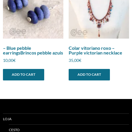
– Blue pebble
Colar vitoriano roxo –
earringsBrincos pebble azuis
Purple victorian necklace
10,00
€
35,00
€
ADD TO CART
ADD TO CART
LOJA
CESTO