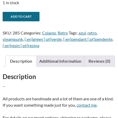
1 in stock
-
A
ADD TO CART
Blue
l
lady
t
SKU:
285
Categories:
Colares
,
Retro
Tags:
azul
,
retro
,
pendantPendente
e
steampunk
,
[:en]green [:pt]verde
,
[:en]pendant [:pt]pendente
,
senhora
r
[:en]resin [:pt]resina
azul
n
quantity
a
t
Description
Additional information
Reviews (0)
i
v
Description
e
:
–
All products are handmade and a lot of them are one of a kind.
If you want something made just for you,
contact me
.
For details on payment options, shipping or packages, please