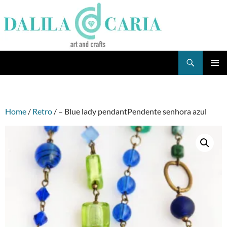
Skip
to
content
Search
Dee's Life
PRIMAR
MENU
Home
/
Retro
/ – Blue lady pendantPendente senhora azul