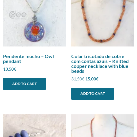
Pendente mocho – Owl
Colar tricotado de cobre
pendant
com contas azuis – Knitted
copper necklace with blue
13,50
€
beads
Original
Current
31,50
€
15,00
€
ADD TO CART
price
price
was:
is:
ADD TO CART
31,50€.
15,00€.