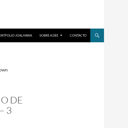
ORTFOLIO JOALHARIA
SOBRE A DEE
CONTACTO
rown
O DE
– 3