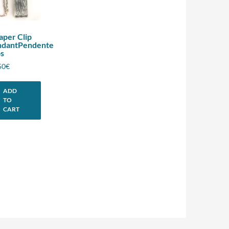
aper Clip
ndantPendente
ps
50
€
ADD
TO
CART