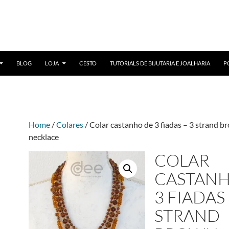
BLOG
LOJA
CESTO
TUTORIALS DE BIJUTARIA E JOALHARIA
P
Home
/
Colares
/ Colar castanho de 3 fiadas – 3 strand b
necklace
COLAR
CASTANH
3 FIADAS 
STRAND