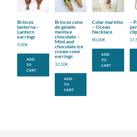
Brincos
Brincos cone
Colar marinho
– P
lanterna –
de gelado
– Ocean
pe
Lantern
menta e
Necklace
cli
earrings
chocolate –
80,00
€
17,
Mint and
9,00
€
chocolate ice
cream cone
ADD
earrings
ADD
TO
32,50
€
TO
CART
CART
ADD
TO
CART