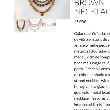
BROWN
NECKLA
45,00
€
Colar de três fiadas 
de vidro em tons de 
amarelo mel, e peque
metálicas douradas. 
mede 57 cm de compr
fiada mais longa cai à
peito. O fecho é arte
de cobre banhado a o
strand necklace with
honey yellow glass b
gold color metal bead
necklace measures 57
length and the longes
falls to the bust. The 