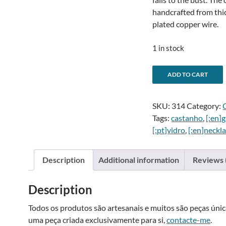
handcrafted from thi
plated copper wire.
1 in stock
Colar
ADD TO CART
castanho
l
de
SKU:
314
Category:
3
Tags:
castanho
,
[:en]g
fiadas
[:pt]vidro
,
[:en]neckla
-
3
strand
Description
Additional information
Reviews 
brown
i
necklace
Description
quantity
:
Todos os produtos são artesanais e muitos são peças única
uma peça criada exclusivamente para si,
contacte-me
.