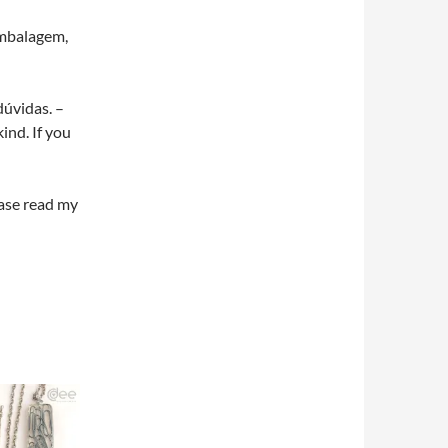
embalagem,
dúvidas. –
ind. If you
ease read my