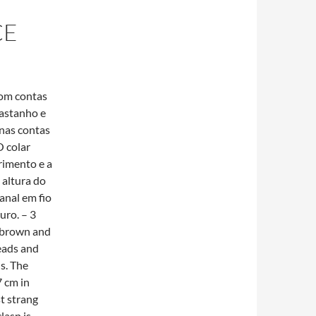
CE
com contas
castanho e
nas contas
O colar
imento e a
 altura do
sanal em fio
uro. – 3
 brown and
eads and
s. The
 cm in
t strang
clasp is