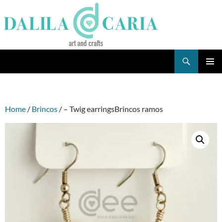
Skip
to
content
Search
Dee's Life
PRIMAR
MENU
Home
/
Brincos
/ – Twig earringsBrincos ramos