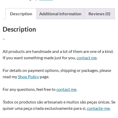
quantity
r
n
Description
Additional information
Reviews (0)
a
t
Description
i
v
–
e
:
All products are handmade and a lot of them are one of a kind.
If you want something made just for you,
contact me
.
For details on payment options, shipping or packages, please
read my
Shop Policy
page.
For any questions, feel free to
contact me
.
Todos os produtos são artesanais e muitos são peças únicas. Se
quiser uma peça criada exclusivamente para si,
contacte-me
.