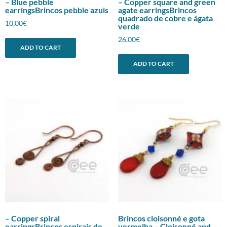
– Blue pebble
– Copper square and green
earringsBrincos pebble azuis
agate earringsBrincos
quadrado de cobre e ágata
10,00
€
verde
26,00
€
ADD TO CART
ADD TO CART
– Copper spiral
Brincos cloisonné e gota
earringsBrincos espirais de
vermelha – Cloisonné and