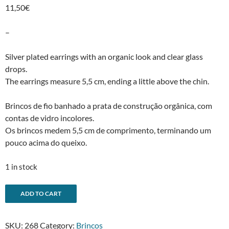
11,50
€
–
Silver plated earrings with an organic look and clear glass
drops.
The earrings measure 5,5 cm, ending a little above the chin.
Brincos de fio banhado a prata de construção orgânica, com
contas de vidro incolores.
Os brincos medem 5,5 cm de comprimento, terminando um
pouco acima do queixo.
1 in stock
-
A
ADD TO CART
Twig
l
earringsBrincos
t
SKU:
268
Category:
Brincos
ramos
e