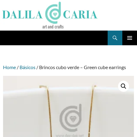
Skip
to
content
Search
Dee's Life
PRIMAR
MENU
Home
/
Básicos
/ Brincos cubo verde – Green cube earrings