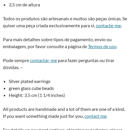
3,5 cm de altura
Todos os produtos são artesanais e muitos são peças únicas. Se
quiser uma peça criada exclusivamente para si,
contacte-me
.
Para mais detalhes sobre tipos de pagamento, envio ou
embalagem, por favor consulte a página de
Termos de uso
.
Pode sempre
contactar-me
para fazer perguntas ou tirar
dúvidas. –
Silver plated earrings
green glass cube beads
Height: 3.5 cm (1 1/4 inches)
All products are handmade and a lot of them are one of a kind.
If you want something made just for you,
contact me
.
For details on payment options, shipping or packages, please