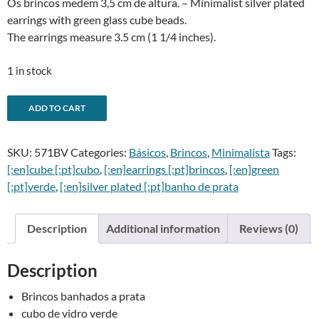
Os brincos medem 3,5 cm de altura. – Minimalist silver plated
earrings with green glass cube beads.
The earrings measure 3.5 cm (1 1/4 inches).
1 in stock
Brincos
A
ADD TO CART
cubo
l
verde
t
SKU:
571BV
Categories:
Básicos
,
Brincos
,
Minimalista
Tags:
-
e
[:en]cube [:pt]cubo
,
[:en]earrings [:pt]brincos
,
[:en]green
Green
r
[:pt]verde
,
[:en]silver plated [:pt]banho de prata
cube
n
earrings
a
quantity
t
Description
Additional information
Reviews (0)
i
v
Description
e
:
Brincos banhados a prata
cubo de vidro verde