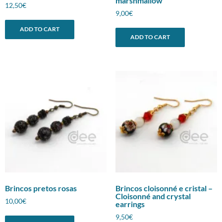
marshmallow
12,50
€
9,00
€
ADD TO CART
ADD TO CART
Brincos pretos rosas
Brincos cloisonné e cristal –
Cloisonné and crystal
10,00
€
earrings
9,50
€