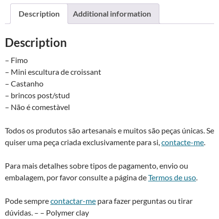
a
Description
Additional information
t
i
Description
v
e
– Fimo
:
– Mini escultura de croissant
– Castanho
– brincos post/stud
– Não é comestà­vel
Todos os produtos são artesanais e muitos são peças únicas. Se
quiser uma peça criada exclusivamente para si,
contacte-me
.
Para mais detalhes sobre tipos de pagamento, envio ou
embalagem, por favor consulte a página de
Termos de uso
.
Pode sempre
contactar-me
para fazer perguntas ou tirar
dúvidas. – – Polymer clay