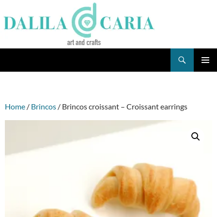
Skip
to
content
Search
Dee's Life
PRIMAR
MENU
Home
/
Brincos
/ Brincos croissant – Croissant earrings