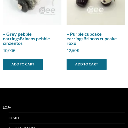
– Grey pebble
– Purple cupcake
earringsBrincos pebble
earringsBrincos cupcake
cinzentos
roxo
10,00
€
12,50
€
ADD TO CART
ADD TO CART
LOJA
CESTO