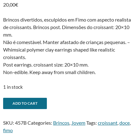
20,00
€
Brincos divertidos, esculpidos em Fimo com aspecto realista
de croissants. Brincos post. Dimensões do croissant: 20×10
mm.
Não é comestà­vel. Manter afastado de crianças pequenas. –
Whimsical polymer clay earrings shaped like realistic
croissants.
Post earrings. croissant size: 20×10 mm.
Non-edible. Keep away from small children.
1 in stock
Brincos
A
ADD TO CART
croissant
l
-
t
SKU:
457B
Categories:
Brincos
,
Jovem
Tags:
croissant
,
doce
,
Croissant
e
fimo
earrings
r
quantity
n