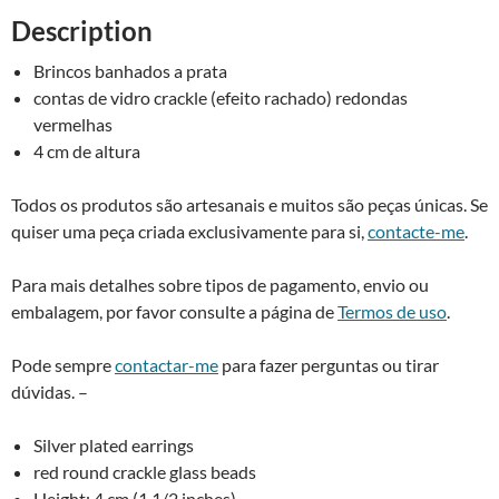
earrings
v
Description
quantity
e
:
Brincos banhados a prata
contas de vidro crackle (efeito rachado) redondas
vermelhas
4 cm de altura
Todos os produtos são artesanais e muitos são peças únicas. Se
quiser uma peça criada exclusivamente para si,
contacte-me
.
Para mais detalhes sobre tipos de pagamento, envio ou
embalagem, por favor consulte a página de
Termos de uso
.
Pode sempre
contactar-me
para fazer perguntas ou tirar
dúvidas. –
Silver plated earrings
red round crackle glass beads
Height: 4 cm (1 1/2 inches)