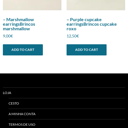
– Marshmallow
– Purple cupcake
earringsBrincos
earringsBrincos cupcake
marshmallow
roxo
9,00
€
12,50
€
ADD TO CART
ADD TO CART
LOJA
CESTO
A MINHA CONTA
TERMOS DE USO