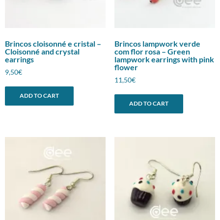
Brincos cloisonné e cristal –
Brincos lampwork verde
Cloisonné and crystal
com flor rosa – Green
earrings
lampwork earrings with pink
flower
9,50
€
11,50
€
ADD TO CART
ADD TO CART