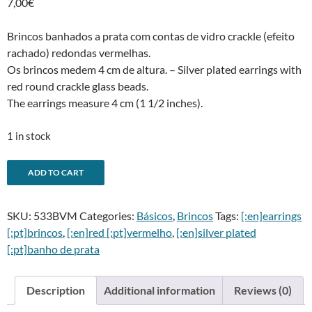
7,00
€
Brincos banhados a prata com contas de vidro crackle (efeito
rachado) redondas vermelhas.
Os brincos medem 4 cm de altura. – Silver plated earrings with
red round crackle glass beads.
The earrings measure 4 cm (1 1/2 inches).
1 in stock
Brincos
A
ADD TO CART
crackle
l
vermelhos
t
SKU:
533BVM
Categories:
Básicos
,
Brincos
Tags:
[:en]earrings
triplos
e
[:pt]brincos
,
[:en]red [:pt]vermelho
,
[:en]silver plated
-
r
[:pt]banho de prata
Triple
n
red
a
crackle
t
Description
Additional information
Reviews (0)
bead
i