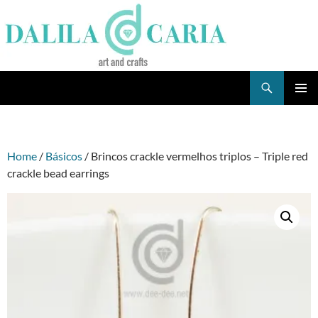
Skip
to
content
Search
Dee's Life
PRIMAR
MENU
Home
/
Básicos
/ Brincos crackle vermelhos triplos – Triple red
crackle bead earrings