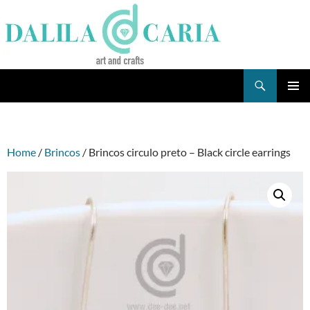
Skip
to
content
Search
Dee's Life
PRIMAR
MENU
Home
/
Brincos
/ Brincos circulo preto – Black circle earrings