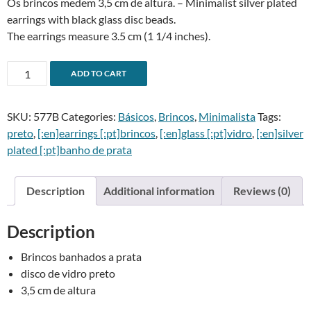
Os brincos medem 3,5 cm de altura. – Minimalist silver plated
earrings with black glass disc beads.
The earrings measure 3.5 cm (1 1/4 inches).
Brincos
A
ADD TO CART
circulo
l
preto
t
SKU:
577B
Categories:
Básicos
,
Brincos
,
Minimalista
Tags:
-
e
preto
,
[:en]earrings [:pt]brincos
,
[:en]glass [:pt]vidro
,
[:en]silver
Black
r
plated [:pt]banho de prata
circle
n
earrings
a
quantity
t
Description
Additional information
Reviews (0)
i
v
Description
e
:
Brincos banhados a prata
disco de vidro preto
3,5 cm de altura