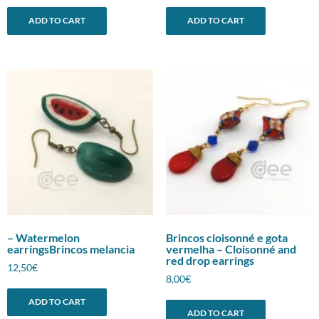
ADD TO CART
ADD TO CART
– Watermelon
Brincos cloisonné e gota
earringsBrincos melancia
vermelha – Cloisonné and
red drop earrings
12,50
€
8,00
€
ADD TO CART
ADD TO CART