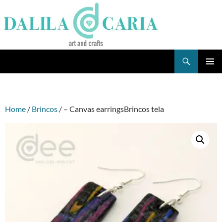
Skip
to
content
Search
Dee's Life
PRIMAR
MENU
Home
/
Brincos
/ – Canvas earringsBrincos tela