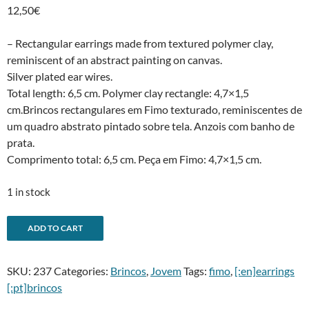
12,50
€
– Rectangular earrings made from textured polymer clay,
reminiscent of an abstract painting on canvas.
Silver plated ear wires.
Total length: 6,5 cm. Polymer clay rectangle: 4,7×1,5
cm.Brincos rectangulares em Fimo texturado, reminiscentes de
um quadro abstrato pintado sobre tela. Anzois com banho de
prata.
Comprimento total: 6,5 cm. Peça em Fimo: 4,7×1,5 cm.
1 in stock
-
A
ADD TO CART
Canvas
l
earringsBrincos
t
SKU:
237
Categories:
Brincos
,
Jovem
Tags:
fimo
,
[:en]earrings
tela
e
[:pt]brincos
quantity
r
n