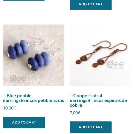
ADD TO CART
– Blue pebble
– Copper spiral
earringsBrincos pebble azuis
earringsBrincos espirais de
cobre
10,00
€
7,00
€
ADD TO CART
ADD TO CART