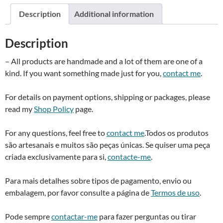
a
Description
Additional information
t
i
Description
v
e
– All products are handmade and a lot of them are one of a
:
kind. If you want something made just for you,
contact me
.
For details on payment options, shipping or packages, please
read my
Shop Policy
page.
For any questions, feel free to
contact me
.Todos os produtos
são artesanais e muitos são peças únicas. Se quiser uma peça
criada exclusivamente para si,
contacte-me
.
Para mais detalhes sobre tipos de pagamento, envio ou
embalagem, por favor consulte a página de
Termos de uso
.
Pode sempre
contactar-me
para fazer perguntas ou tirar