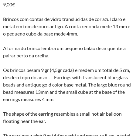
9,00
€
Brincos com contas de vidro translúcidas de cor azul claro e
metal em tom de ouro antigo. A conta redonda mede 13 mm e
o pequeno cubo da base mede 4mm.
A forma do brinco lembra um pequeno balão de ar quente a
pairar perto da orelha.
Os brincos pesam 9 gr (4,5gr cada) e medem um total de 5 cm,
desde o topo do anzol. – Earrings with translucent blue glass
beads and antique gold color base metal. The large blue round
bead measures 13mm and the small cube at the base of the
earrings measures 4 mm.
The shape of the earring resembles a small hot air balloon
floating near the ear.
The earrings weigh 9 gr (4,5gr each) and measure 5 cm in total,