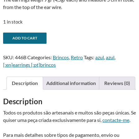
from the top of the ear wire.
1 in stock
Brincos
A
ADD TO CART
balão
l
azul
t
SKU:
446B
Categories:
Brincos
,
Retro
Tags:
azul
,
azul
,
-
e
[:en]earrings [:pt]brincos
Blue
r
balloon
n
earrings
a
Description
Additional information
Reviews (0)
quantity
t
i
Description
v
e
Todos os produtos são artesanais e muitos são peças únicas. Se
:
quiser uma peça criada exclusivamente para si,
contacte-me
.
Para mais detalhes sobre tipos de pagamento, envio ou