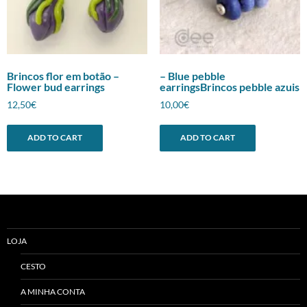
Brincos flor em botão –
– Blue pebble
Flower bud earrings
earringsBrincos pebble azuis
12,50
€
10,00
€
ADD TO CART
ADD TO CART
LOJA
CESTO
A MINHA CONTA