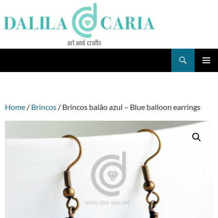
Skip
to
content
Search
Dee's Life
PRIMAR
MENU
Home
/
Brincos
/ Brincos balão azul – Blue balloon earrings