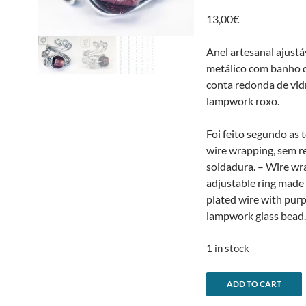
13,00
€
Anel artesanal ajustá
metálico com banho d
conta redonda de vid
lampwork roxo.
Foi feito segundo as 
wire wrapping, sem r
soldadura. – Wire w
adjustable ring made 
plated wire with purp
lampwork glass bead
1 in stock
Anel
ADD TO CART
pavão
l