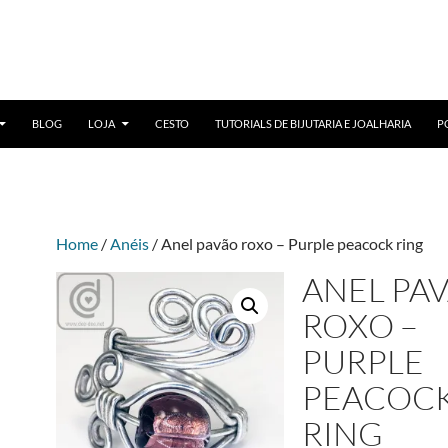
BLOG
LOJA
CESTO
TUTORIALS DE BIJUTARIA E JOALHARIA
P
Home
/
Anéis
/ Anel pavão roxo – Purple peacock ring
ANEL PA
ROXO –
PURPLE
PEACOC
RING