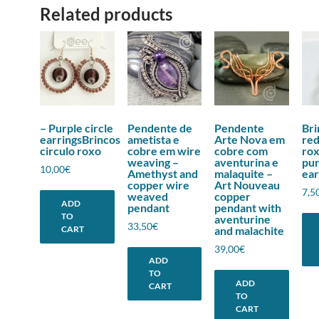
Related products
– Purple circle
Pendente de
Pendente
Bri
earringsBrincos
ametista e
Arte Nova em
re
circulo roxo
cobre em wire
cobre com
rox
weaving –
aventurina e
pur
10,00
€
Amethyst and
malaquite –
ear
copper wire
Art Nouveau
7,5
weaved
copper
ADD
pendant
pendant with
TO
aventurine
33,50
€
CART
and malachite
39,00
€
ADD
TO
ADD
CART
TO
CART