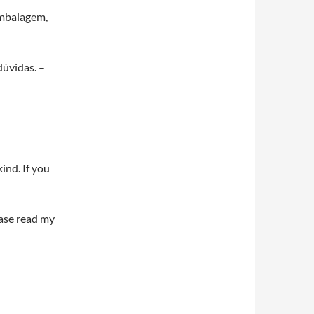
embalagem,
dúvidas. –
ind. If you
ease read my