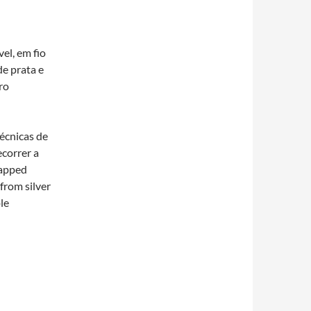
vel, em fio
e prata e
ro
técnicas de
ecorrer a
rapped
from silver
le
.
A