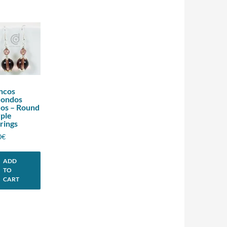
ncos
dondos
os – Round
ple
rings
0
€
ADD
TO
CART