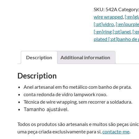
roxo
SKU:
542A
Category
-
wire wrapped
,
[:en]gl
Purple
[:pt]vidro
,
[:en]purple
peacock
[:en]ring [:pt]anel
,
[:e
ring
plated [:pt]banho de 
quantity
i
Description
Additional information
:
Description
Anel artesanal em fio metálico com banho de prata.
conta redonda de vidro lampwork roxo.
Técnica de wire wrapping, sem recorrer a soldadura.
Tamanho ajustável.
Todos os produtos são artesanais e muitos são peças única
uma peça criada exclusivamente para si,
contacte-me
.