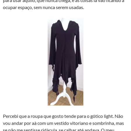
para usar aquilo, que nunca chega, e as coisas lá vão ficando a
ocupar espaço, sem nunca serem usadas.
Percebi que a roupa que gosto tende para o gótico light. Não
vou andar por aà­ com um vestido vitoriano e sombrinha, mas
se não me sentisse ridà­cula, se calhar até andava. O meu