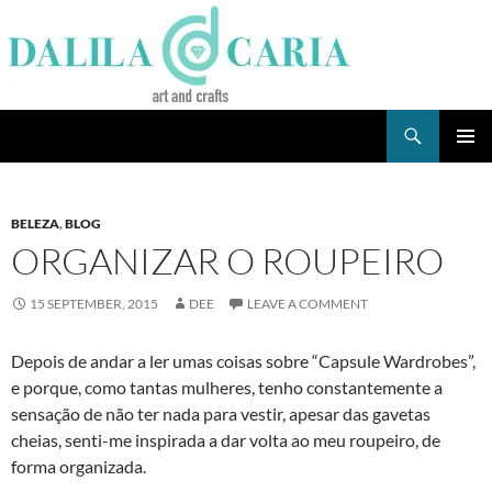
Skip
to
content
Search
Dee's Life
PRIMAR
MENU
BELEZA
,
BLOG
ORGANIZAR O ROUPEIRO
15 SEPTEMBER, 2015
DEE
LEAVE A COMMENT
Depois de andar a ler umas coisas sobre “Capsule Wardrobes”,
e porque, como tantas mulheres, tenho constantemente a
sensação de não ter nada para vestir, apesar das gavetas
cheias, senti-me inspirada a dar volta ao meu roupeiro, de
forma organizada.