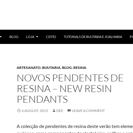
BLOG
LOJA
CESTO
TUTORIALS DE BIJUTARIA E JOALHARIA
P
ARTESANATO
,
BIJUTARIA
,
BLOG
,
RESINA
NOVOS PENDENTES DE
RESINA – NEW RESIN
PENDANTS
6 AUGUST, 2015
DEE
LEAVE A COMMENT
A colecção de pendentes de resina deste verão tem elem