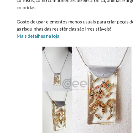
curiosos, como componentes de electrónica, anilhas e arg
coloridas.
Gosto de usar elementos menos usuais para criar peças d
as risquinhas das resistências são irresistà­veis!
Mais detalhes na loja
.