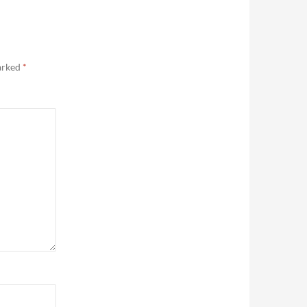
marked
*