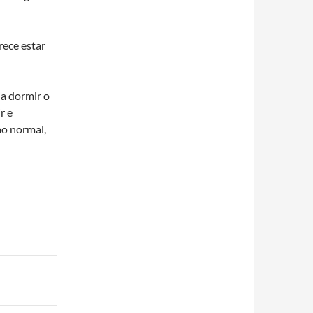
rece estar
ia dormir o
r e
ao normal,