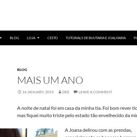
BLOG
LOJA
CESTO
TUTORIALS DE BIJUTARIA E JOALHARIA
P
BLOG
MAIS UM ANO
16 JANUARY, 2015
DEE
LEAVE A COMMENT
A noite de natal foi em casa da minha tia. Foi bom rever ti
mas fiquei muito triste pelo estado tão envelhecido da mi
A Joana delirou com as prendas,