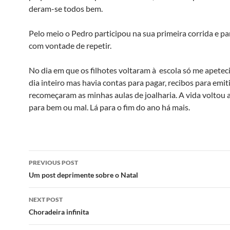
deram-se todos bem.
Pelo meio o Pedro participou na sua primeira corrida e pa
com vontade de repetir.
No dia em que os filhotes voltaram à escola só me apetec
dia inteiro mas havia contas para pagar, recibos para emiti
recomeçaram as minhas aulas de joalharia. A vida voltou 
para bem ou mal. Lá para o fim do ano há mais.
Post
PREVIOUS POST
navigation
Um post deprimente sobre o Natal
NEXT POST
Choradeira infinita