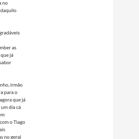
a no
 daquilo
gradáveis
amber as
 que já
 sabor
inho, irmão
a para o
 agora que já
 um dia cá
 em
 com o Tiago
ais
s no geral