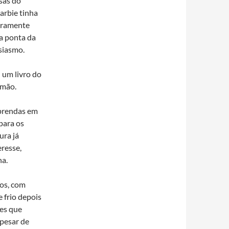
sas do
arbie tinha
eiramente
ra ponta da
siasmo.
 um livro do
rmão.
 prendas em
para os
ura já
resse,
na.
os, com
e frio depois
tes que
apesar de