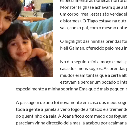
especialmente as bonecas horroro
Monster High (se achavam que a B
um corpo irreal, estas são verdad
disformes). O Tiago estava na out
sala, com o pai, com o mesmo entu
O highlight das minhas prendas foi
Neil Gaiman, oferecido pelo meu i
No dia seguinte foi almoço e mais
casa dos meus sogros. As prendas 
miúdos eram tantas que a certa alt
estavam a perder um bocado o inte
especialmente a minha sobrinha Ema que é mais pequeni
A passagem de ano foi novamente em casa dos meus sogr
toda a gente à janela a ver o fogo de artifà­cio e a tremer d
do quentinho da sala. A Joana ficou com medo dos fogue
pareciam vir na direcção dela mas lá acabou por acalmar 