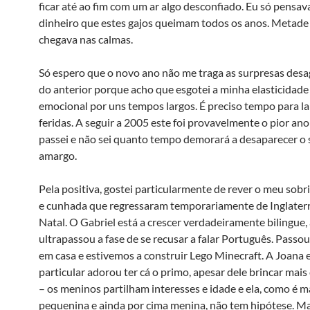
ficar até ao fim com um ar algo desconfiado. Eu só pensav
dinheiro que estes gajos queimam todos os anos. Metade
chegava nas calmas.
Só espero que o novo ano não me traga as surpresas desa
do anterior porque acho que esgotei a minha elasticidade
emocional por uns tempos largos. É preciso tempo para l
feridas. A seguir a 2005 este foi provavelmente o pior ano
passei e não sei quanto tempo demorará a desaparecer o
amargo.
Pela positiva, gostei particularmente de rever o meu sobr
e cunhada que regressaram temporariamente de Inglaterr
Natal. O Gabriel está a crescer verdadeiramente bilingue,
ultrapassou a fase de se recusar a falar Português. Passou
em casa e estivemos a construir Lego Minecraft. A Joana
particular adorou ter cá o primo, apesar dele brincar mais
– os meninos partilham interesses e idade e ela, como é m
pequenina e ainda por cima menina, não tem hipótese. Ma