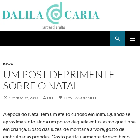
Skip
to
content
Search
Dee's Life
PRIMAR
MENU
BLOG
UM POST DEPRIMENTE
SOBRE O NATAL
4 JANUARY, 2015
DEE
LEAVE A COMMENT
A época do Natal tem um efeito curioso em mim. Quando se
aproxima sinto ainda um pouco daquele entusiasmo que tinha
em criança. Gosto das luzes, de montar a árvore, gosto de
embrulhar as prendas. Gosto particularmente de escolher o