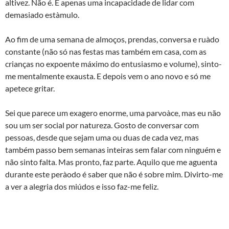
altivez. Não é. É apenas uma incapacidade de lidar com
demasiado està­mulo.
Ao fim de uma semana de almoços, prendas, conversa e ruà­do
constante (não só nas festas mas também em casa, com as
crianças no expoente máximo do entusiasmo e volume), sinto-
me mentalmente exausta. E depois vem o ano novo e só me
apetece gritar.
Sei que parece um exagero enorme, uma parvoà­ce, mas eu não
sou um ser social por natureza. Gosto de conversar com
pessoas, desde que sejam uma ou duas de cada vez, mas
também passo bem semanas inteiras sem falar com ninguém e
não sinto falta. Mas pronto, faz parte. Aquilo que me aguenta
durante este perà­odo é saber que não é sobre mim. Divirto-me
a ver a alegria dos miúdos e isso faz-me feliz.