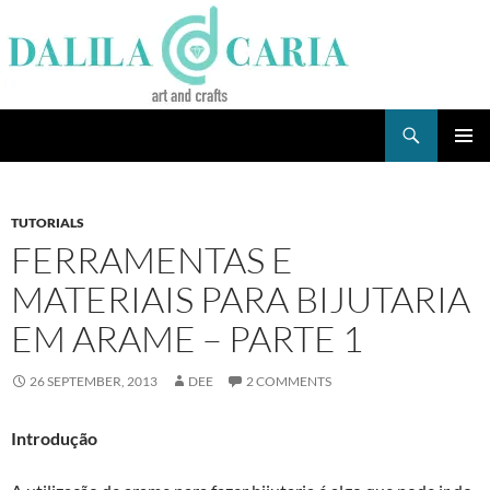
Skip
to
content
Search
Dee's Life
PRIMAR
MENU
TUTORIALS
FERRAMENTAS E
MATERIAIS PARA BIJUTARIA
EM ARAME – PARTE 1
26 SEPTEMBER, 2013
DEE
2 COMMENTS
Introdução