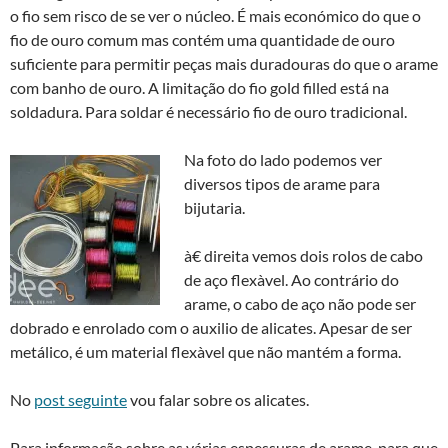
o fio sem risco de se ver o núcleo. É mais económico do que o
fio de ouro comum mas contém uma quantidade de ouro
suficiente para permitir peças mais duradouras do que o arame
com banho de ouro. A limitação do fio gold filled está na
soldadura. Para soldar é necessário fio de ouro tradicional.
Na foto do lado podemos ver
diversos tipos de arame para
bijutaria.
à€ direita vemos dois rolos de cabo
de aço flexà­vel. Ao contrário do
arame, o cabo de aço não pode ser
dobrado e enrolado com o auxilio de alicates. Apesar de ser
metálico, é um material flexà­vel que não mantém a forma.
No
post seguinte
vou falar sobre os alicates.
Para informação sobre as várias espessuras de arame, para que