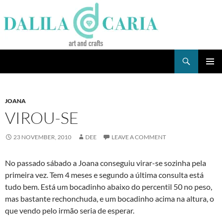
Skip
to
content
Search
Dee's Life
PRIMAR
MENU
JOANA
VIROU-SE
23 NOVEMBER, 2010
DEE
LEAVE A COMMENT
No passado sábado a Joana conseguiu virar-se sozinha pela
primeira vez. Tem 4 meses e segundo a última consulta está
tudo bem. Está um bocadinho abaixo do percentil 50 no peso,
mas bastante rechonchuda, e um bocadinho acima na altura, o
que vendo pelo irmão seria de esperar.