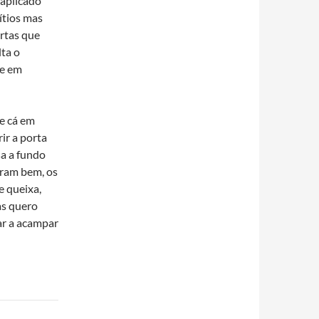
 aplicado
í­tios mas
ortas que
lta o
 e em
e cá em
ir a porta
a a fundo
eram bem, os
e queixa,
as quero
ar a acampar