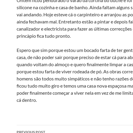
Ontem ficou pendurado o varão da cortina do duche e foi
silicone na cozinha e casa de banho. Ainda faltam alguns s
vai andando. Hoje esteve cá o carpinteiro e arranjou as p
ainda fechavam mal. Entretanto estão a pintar e depois fa
canalizador e electricista para fazer as últimas correcções
princà­pio fica tudo pronto.
Espero que sim porque estou um bocado farta de ter gent
casa, de não poder sair porque preciso de estar cá para abr
quando voltam do almoço e quero finalmente limpar a cas
porque estou farta de viver rodeada de pó. As obras corr
homens são todos muito simpáticos e não tenho razões d
ficou tudo muito giro e temos uma casa nova espaçosa m
poder finalmente começar a viver nela em vez de me limit
cá dentro.
Post
PREVIOUS POST