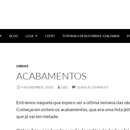
BLOG
LOJA
CESTO
TUTORIALS DE BIJUTARIA E JOALHARIA
P
OBRAS
ACABAMENTOS
9 NOVEMBER, 2010
DEE
LEAVE A COMMENT
Entrámos naquela que espero ser a última semana das ob
Começaram ontem os acabamentos, que era uma lista jei
que já vai em metade.