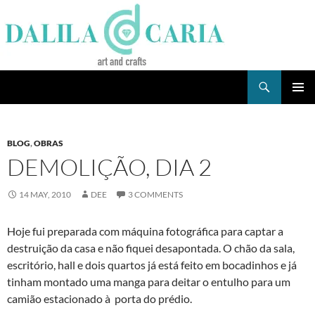
Skip
to
content
Search
Dee's Life
PRIMAR
MENU
BLOG
,
OBRAS
DEMOLIÇÃO, DIA 2
14 MAY, 2010
DEE
3 COMMENTS
Hoje fui preparada com máquina fotográfica para captar a
destruição da casa e não fiquei desapontada. O chão da sala,
escritório, hall e dois quartos já está feito em bocadinhos e já
tinham montado uma manga para deitar o entulho para um
camião estacionado à porta do prédio.