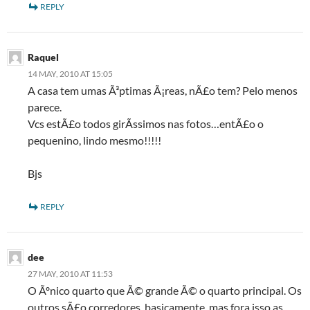
REPLY
Raquel
14 MAY, 2010 AT 15:05
A casa tem umas Ã³ptimas Ã¡reas, nÃ£o tem? Pelo menos
parece.
Vcs estÃ£o todos girÃ­ssimos nas fotos…entÃ£o o
pequenino, lindo mesmo!!!!!
Bjs
REPLY
dee
27 MAY, 2010 AT 11:53
O Ãºnico quarto que Ã© grande Ã© o quarto principal. Os
outros sÃ£o corredores, basicamente, mas fora isso as