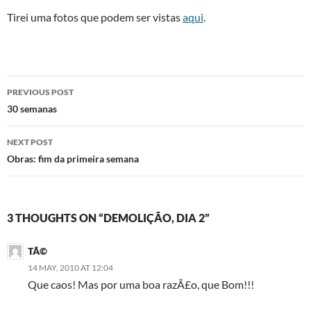
Tirei uma fotos que podem ser vistas
aqui
.
Post
PREVIOUS POST
navigation
30 semanas
NEXT POST
Obras: fim da primeira semana
3 THOUGHTS ON “DEMOLIÇÃO, DIA 2”
TÃ©
14 MAY, 2010 AT 12:04
Que caos! Mas por uma boa razÃ£o, que Bom!!!