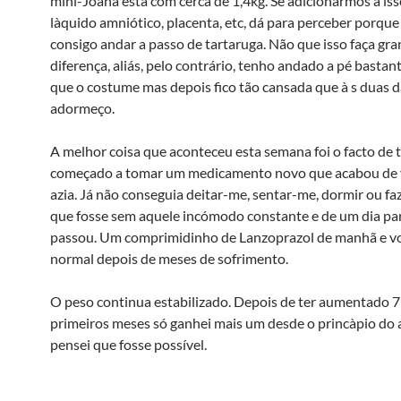
mini-Joana está com cerca de 1,4kg. Se adicionarmos a is
là­quido amniótico, placenta, etc, dá para perceber porque 
consigo andar a passo de tartaruga. Não que isso faça gr
diferença, aliás, pelo contrário, tenho andado a pé bastan
que o costume mas depois fico tão cansada que à s duas d
adormeço.
A melhor coisa que aconteceu esta semana foi o facto de 
começado a tomar um medicamento novo que acabou de 
azia. Já não conseguia deitar-me, sentar-me, dormir ou faz
que fosse sem aquele incómodo constante e de um dia pa
passou. Um comprimidinho de Lanzoprazol de manhã e vo
normal depois de meses de sofrimento.
O peso continua estabilizado. Depois de ter aumentado 7
primeiros meses só ganhei mais um desde o princà­pio do
pensei que fosse possível.