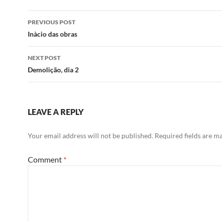
Post
PREVIOUS POST
navigation
Inà­cio das obras
NEXT POST
Demolição, dia 2
LEAVE A REPLY
Your email address will not be published.
Required fields are 
Comment
*