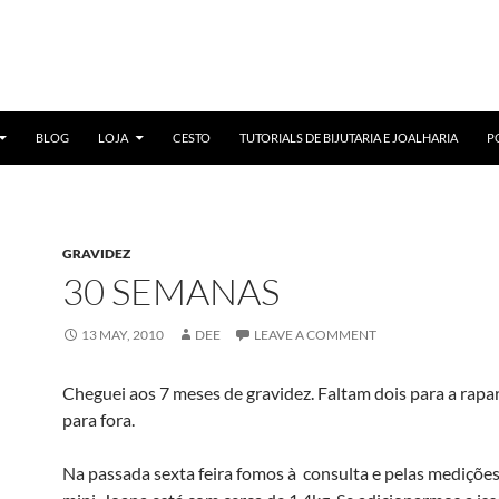
BLOG
LOJA
CESTO
TUTORIALS DE BIJUTARIA E JOALHARIA
P
GRAVIDEZ
30 SEMANAS
13 MAY, 2010
DEE
LEAVE A COMMENT
Cheguei aos 7 meses de gravidez. Faltam dois para a rapar
para fora.
Na passada sexta feira fomos à consulta e pelas medições