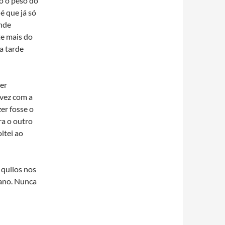
so o peso do
é que já só
ande
te mais do
a tarde
ter
vez com a
er fosse o
ra o outro
ltei ao
 quilos nos
 ano. Nunca