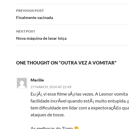
Post
PREVIOUS POST
navigation
Finalmente vacinada
NEXT POST
Nova máquina de lavar loiça
ONE THOUGHT ON “OUTRA VEZ A VOMITAR”
Marilie
27 MARCH, 2010 AT 22:49
Eu jÃ¡ vi esse filme vÃ¡rias vezes. A Leonor vomit
facilidade incrÃ­vel quando estÃ¡ muito entupida, 
tem dificuldade em lidar com a expectoraçÃ£o qu
ataques de tosse.
As melhoras do Tiago