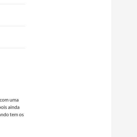
a com uma
pois ainda
ando tem os