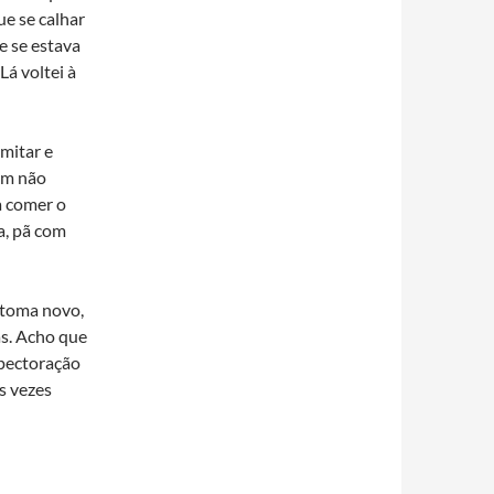
e se calhar
e se estava
Lá voltei à
mitar e
ém não
a comer o
a, pã com
ntoma novo,
as. Acho que
xpectoração
s vezes