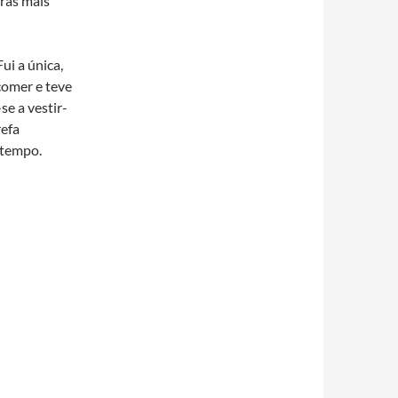
ras mais
ui a única,
comer e teve
se a vestir-
refa
 tempo.