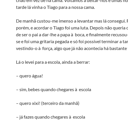
chão em vez de na cama. Voltámos a deitar-nos e umas ho
tarde lá vinha o Tiago para a nossa cama.
De manhã custou-me imenso a levantar mas lá consegui. F
porém, e acordar o Tiago foi uma luta. Depois não queria 
de ser o pai a dar-lhe a papa à boca, e finalmente recusou-
se e foi uma gritaria pegada e só foi possível terminar a ta
vestindo-o à força, algo que já não acontecia há bastante
Lá o levei para a escola, ainda a berrar:
– quero água!
– sim, bebes quando chegares à escola
– quero xixi! (terceiro da manhã)
– já fazes quando chegares à escola