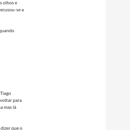
s olhos e
recusou-se a
 quando
 Tiago
voltar para
sa mas lá
dizer que o