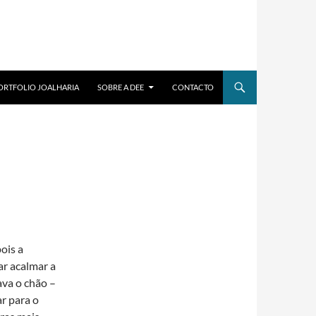
ORTFOLIO JOALHARIA
SOBRE A DEE
CONTACTO
ois a
ar acalmar a
ava o chão –
r para o