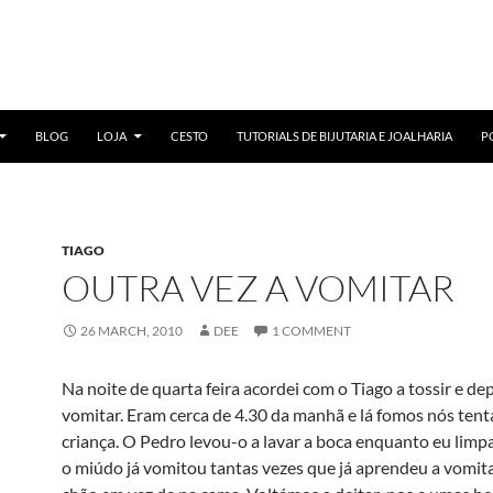
BLOG
LOJA
CESTO
TUTORIALS DE BIJUTARIA E JOALHARIA
P
TIAGO
OUTRA VEZ A VOMITAR
26 MARCH, 2010
DEE
1 COMMENT
Na noite de quarta feira acordei com o Tiago a tossir e dep
vomitar. Eram cerca de 4.30 da manhã e lá fomos nós tent
criança. O Pedro levou-o a lavar a boca enquanto eu limp
o miúdo já vomitou tantas vezes que já aprendeu a vomita