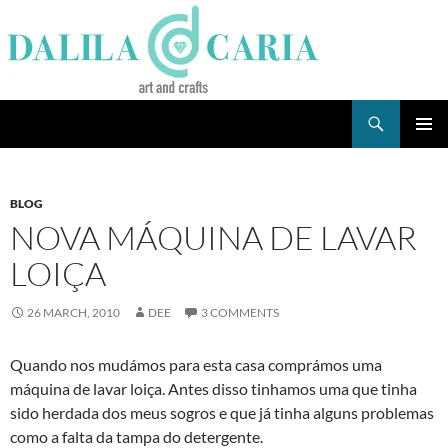
Skip
to
content
Search
Dee's Life
PRIMAR
MENU
BLOG
NOVA MÁQUINA DE LAVAR
LOIÇA
26 MARCH, 2010
DEE
3 COMMENTS
Quando nos mudámos para esta casa comprámos uma
máquina de lavar loiça. Antes disso tinhamos uma que tinha
sido herdada dos meus sogros e que já tinha alguns problemas
como a falta da tampa do detergente.