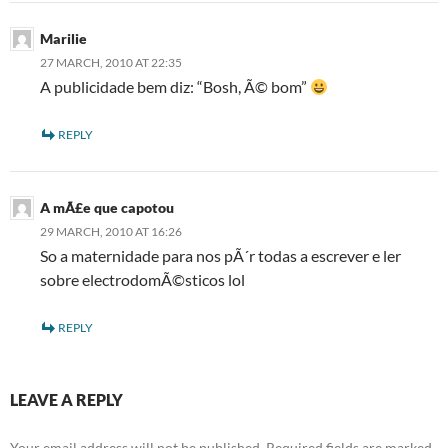
Marilie
27 MARCH, 2010 AT 22:35
A publicidade bem diz: “Bosh, Ã© bom”
REPLY
A mÃ£e que capotou
29 MARCH, 2010 AT 16:26
So a maternidade para nos pÃ´r todas a escrever e ler
sobre electrodomÃ©sticos lol
REPLY
LEAVE A REPLY
Your email address will not be published.
Required fields are marked