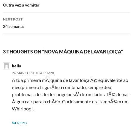
navigation
Outra vez a vomitar
NEXT POST
24 semanas
3 THOUGHTS ON “NOVA MÁQUINA DE LAVAR LOIÇA”
kella
26 MARCH, 2010 AT 16:28
A tua primeira mÃ¡quina de lavar loiça Ã© equivalente ao
meu primeiro frigorÃ­fico combinado, sempre deu
problemas, desde de congelar sÃ³ de um lado, atÃ© deixar
Ã¡gua cair para o chÃ£o. Curiosamente era tambÃ©m um
Whirlpool.
REPLY