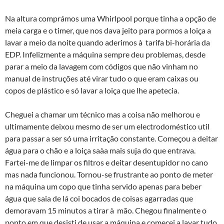
Na altura comprámos uma Whirlpool porque tinha a opção de
meia carga e o timer, que nos dava jeito para pormos a loiça a
lavar a meio da noite quando aderimos à tarifa bi-horária da
EDP. Infelizmente a máquina sempre deu problemas, desde
parar a meio da lavagem com códigos que não vinham no
manual de instruções até virar tudo o que eram caixas ou
copos de plástico e só lavar a loiça que lhe apetecia.
Cheguei a chamar um técnico mas a coisa não melhorou e
ultimamente deixou mesmo de ser um electrodoméstico util
para passar a ser só uma irritação constante. Começou a deitar
água para o chão e a loiça saà­a mais suja do que entrava.
Fartei-me de limpar os filtros e deitar desentupidor no cano
mas nada funcionou. Tornou-se frustrante ao ponto de meter
na máquina um copo que tinha servido apenas para beber
água que saia de lá coi bocados de coisas agarradas que
demoravam 15 minutos a tirar à mão. Chegou finalmente o
ponto em que desisti de usar a máquina e comecei a lavar tudo