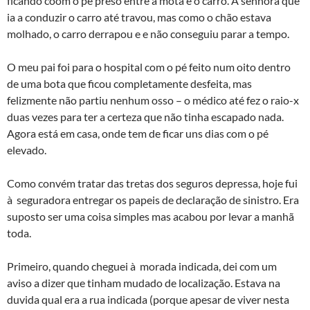
ficando coom o pé preso entre a mota e o carro. A senhora que
ia a conduzir o carro até travou, mas como o chão estava
molhado, o carro derrapou e e não conseguiu parar a tempo.
O meu pai foi para o hospital com o pé feito num oito dentro
de uma bota que ficou completamente desfeita, mas
felizmente não partiu nenhum osso – o médico até fez o raio-x
duas vezes para ter a certeza que não tinha escapado nada.
Agora está em casa, onde tem de ficar uns dias com o pé
elevado.
Como convém tratar das tretas dos seguros depressa, hoje fui
à seguradora entregar os papeis de declaração de sinistro. Era
suposto ser uma coisa simples mas acabou por levar a manhã
toda.
Primeiro, quando cheguei à morada indicada, dei com um
aviso a dizer que tinham mudado de localização. Estava na
duvida qual era a rua indicada (porque apesar de viver nesta