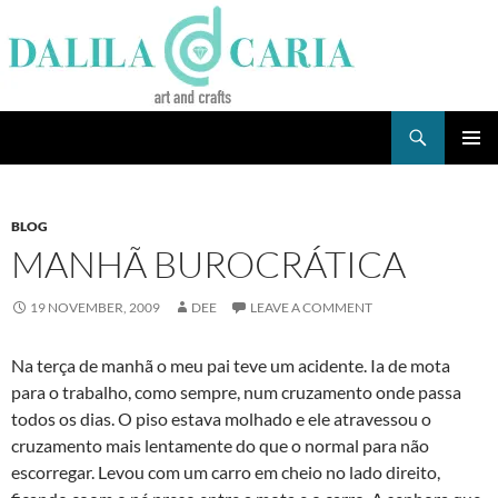
Skip
to
content
Search
Dee's Life
PRIMAR
MENU
BLOG
MANHÃ BUROCRÁTICA
19 NOVEMBER, 2009
DEE
LEAVE A COMMENT
Na terça de manhã o meu pai teve um acidente. Ia de mota
para o trabalho, como sempre, num cruzamento onde passa
todos os dias. O piso estava molhado e ele atravessou o
cruzamento mais lentamente do que o normal para não
escorregar. Levou com um carro em cheio no lado direito,