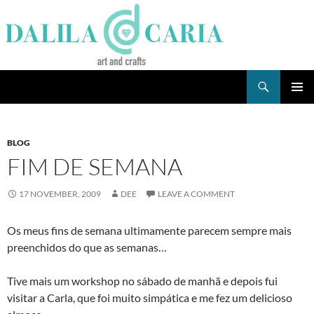
Skip
to
content
Search
Dee's Life
PRIMAR
MENU
BLOG
FIM DE SEMANA
17 NOVEMBER, 2009
DEE
LEAVE A COMMENT
Os meus fins de semana ultimamente parecem sempre mais
preenchidos do que as semanas…
Tive mais um workshop no sábado de manhã e depois fui
visitar a Carla, que foi muito simpática e me fez um delicioso