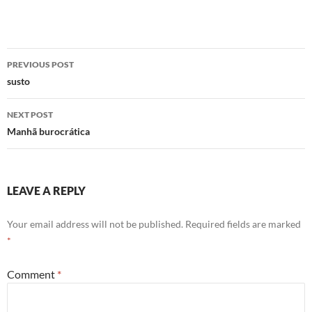
Post
PREVIOUS POST
navigation
susto
NEXT POST
Manhã burocrática
LEAVE A REPLY
Your email address will not be published.
Required fields are marked
*
Comment
*