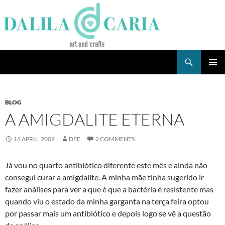
Skip
to
content
Search
Dee's Life
PRIMAR
MENU
BLOG
A AMIGDALITE ETERNA
16 APRIL, 2009
DEE
2 COMMENTS
Já vou no quarto antibiótico diferente este mês e ainda não
consegui curar a amigdalite. A minha mãe tinha sugerido ir
fazer análises para ver a que é que a bactéria é resistente mas
quando viu o estado da minha garganta na terça feira optou
por passar mais um antibiótico e depois logo se vê a questão