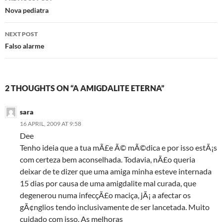
navigation
Nova pediatra
NEXT POST
Falso alarme
2 THOUGHTS ON “A AMIGDALITE ETERNA”
sara
16 APRIL, 2009 AT 9:58
Dee
Tenho ideia que a tua mÃ£e Ã© mÃ©dica e por isso estÃ¡s
com certeza bem aconselhada. Todavia, nÃ£o queria
deixar de te dizer que uma amiga minha esteve internada
15 dias por causa de uma amigdalite mal curada, que
degenerou numa infecçÃ£o maciça, jÃ¡ a afectar os
gÃ¢nglios tendo inclusivamente de ser lancetada. Muito
cuidado com isso. As melhoras