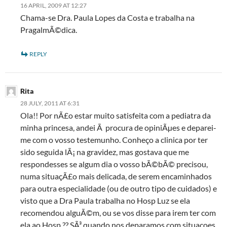
16 APRIL, 2009 AT 12:27
Chama-se Dra. Paula Lopes da Costa e trabalha na
PragalmÃ©dica.
REPLY
Rita
28 JULY, 2011 AT 6:31
Ola!! Por nÃ£o estar muito satisfeita com a pediatra da
minha princesa, andei Ã procura de opiniÃµes e deparei-
me com o vosso testemunho. Conheço a clinica por ter
sido seguida lÃ¡ na gravidez, mas gostava que me
respondesses se algum dia o vosso bÃ©bÃ© precisou,
numa situaçÃ£o mais delicada, de serem encaminhados
para outra especialidade (ou de outro tipo de cuidados) e
visto que a Dra Paula trabalha no Hosp Luz se ela
recomendou alguÃ©m, ou se vos disse para irem ter com
ela ao Hosp.?? SÃ³ quando nos deparamos com situaçoes