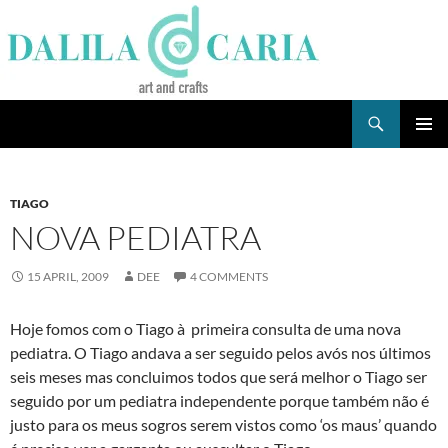
Skip
to
content
Search
Dee's Life
PRIMAR
MENU
TIAGO
NOVA PEDIATRA
15 APRIL, 2009
DEE
4 COMMENTS
Hoje fomos com o Tiago à primeira consulta de uma nova
pediatra. O Tiago andava a ser seguido pelos avós nos últimos
seis meses mas concluimos todos que será melhor o Tiago ser
seguido por um pediatra independente porque também não é
justo para os meus sogros serem vistos como ‘os maus’ quando