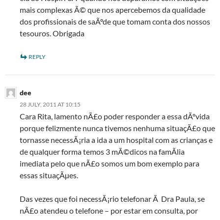
mais complexas Ã© que nos apercebemos da qualidade
dos profissionais de saÃºde que tomam conta dos nossos
tesouros. Obrigada
REPLY
dee
28 JULY, 2011 AT 10:15
Cara Rita, lamento nÃ£o poder responder a essa dÃºvida
porque felizmente nunca tivemos nenhuma situaçÃ£o que
tornasse necessÃ¡ria a ida a um hospital com as crianças e
de qualquer forma temos 3 mÃ©dicos na famÃ­lia
imediata pelo que nÃ£o somos um bom exemplo para
essas situaçÃµes.
Das vezes que foi necessÃ¡rio telefonar Ã Dra Paula, se
nÃ£o atendeu o telefone – por estar em consulta, por