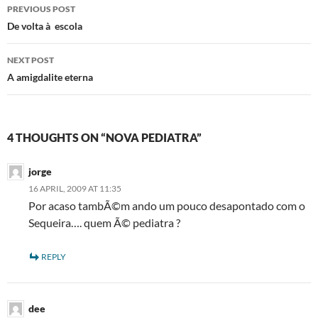
Post
PREVIOUS POST
navigation
De volta à escola
NEXT POST
A amigdalite eterna
4 THOUGHTS ON “NOVA PEDIATRA”
jorge
16 APRIL, 2009 AT 11:35
Por acaso tambÃ©m ando um pouco desapontado com o
Sequeira…. quem Ã© pediatra ?
REPLY
dee