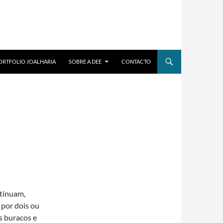
ORTFOLIO JOALHARIA
SOBRE A DEE
CONTACTO
ntinuam,
 por dois ou
s buracos e