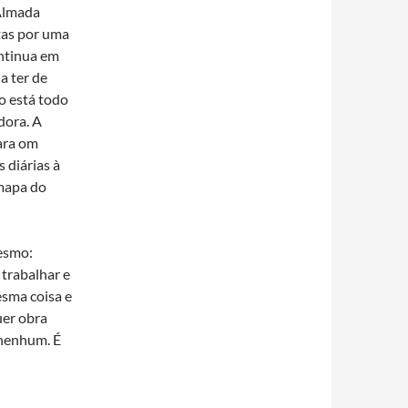
 Almada
tas por uma
ontinua em
a ter de
o está todo
dora. A
ara om
s diárias à
 mapa do
esmo:
trabalhar e
esma coisa e
uer obra
 nenhum. É