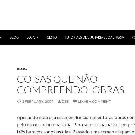
BLOG
LOJA
CESTO
TUTORIALS DE BIJUTARIA E JOALHARIA
P
BLOG
COISAS QUE NÃO
COMPREENDO: OBRAS
1 FEBRUARY, 2009
DEE
LEAVE A COMMENT
Apesar do metro já estar em funcionamento, as obras co
pelo menos na minha zona. Para subir a rua passo sempre
três buracos todos os dias. Passado uma semana tapam o