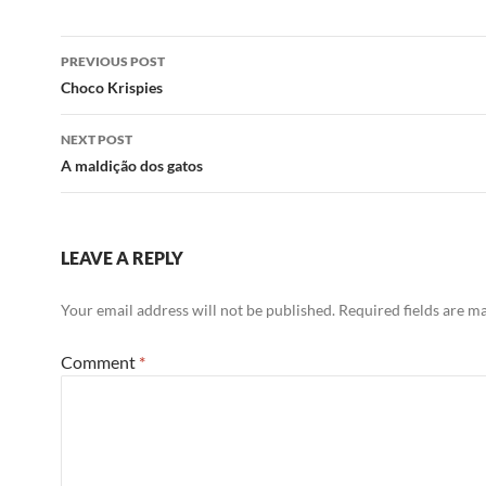
Post
PREVIOUS POST
navigation
Choco Krispies
NEXT POST
A maldição dos gatos
LEAVE A REPLY
Your email address will not be published.
Required fields are 
Comment
*