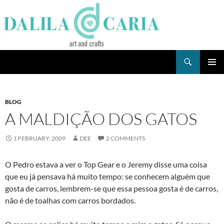
Skip
to
content
Search
Dee's Life
PRIMAR
MENU
BLOG
A MALDIÇÃO DOS GATOS
1 FEBRUARY, 2009
DEE
2 COMMENTS
O Pedro estava a ver o Top Gear e o Jeremy disse uma coisa
que eu já pensava há muito tempo: se conhecem alguém que
gosta de carros, lembrem-se que essa pessoa gosta é de carros,
não é de toalhas com carros bordados.