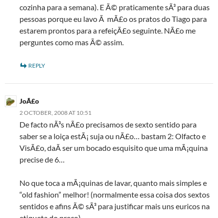
cozinha para a semana). E Ã© praticamente sÃ³ para duas
pessoas porque eu lavo Ã mÃ£o os pratos do Tiago para
estarem prontos para a refeiçÃ£o seguinte. NÃ£o me
perguntes como mas Ã© assim.
REPLY
JoÃ£o
2 OCTOBER, 2008 AT 10:51
De facto nÃ³s nÃ£o precisamos de sexto sentido para
saber se a loiça estÃ¡ suja ou nÃ£o… bastam 2: Olfacto e
VisÃ£o, daÃ­ ser um bocado esquisito que uma mÃ¡quina
precise de 6…
No que toca a mÃ¡quinas de lavar, quanto mais simples e
“old fashion” melhor! (normalmente essa coisa dos sextos
sentidos e afins Ã© sÃ³ para justificar mais uns euricos na
etiqueta do preço)