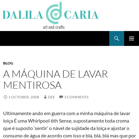
Skip
to
content
Search
Dee's Life
PRIMAR
MENU
BLOG
A MÁQUINA DE LAVAR
MENTIROSA
1 OCTOBER, 2008
DEE
3 COMMENTS
Ultimamente ando em guerra com a minha máquina de lavar
loiça É uma Whirlpool 6th Sense, supostamente toda croma
que é suposto ‘sentir’ o nà­vel de sujidade da loiça e ajustar o
consumo de água de acordo com isso e blá, blá, blá mas que por