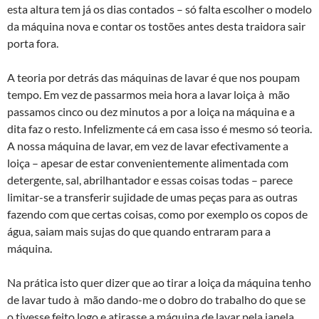
esta altura tem já os dias contados – só falta escolher o modelo
da máquina nova e contar os tostões antes desta traidora sair
porta fora.
A teoria por detrás das máquinas de lavar é que nos poupam
tempo. Em vez de passarmos meia hora a lavar loiça à mão
passamos cinco ou dez minutos a por a loiça na máquina e a
dita faz o resto. Infelizmente cá em casa isso é mesmo só teoria.
A nossa máquina de lavar, em vez de lavar efectivamente a
loiça – apesar de estar convenientemente alimentada com
detergente, sal, abrilhantador e essas coisas todas – parece
limitar-se a transferir sujidade de umas peças para as outras
fazendo com que certas coisas, como por exemplo os copos de
água, saiam mais sujas do que quando entraram para a
máquina.
Na prática isto quer dizer que ao tirar a loiça da máquina tenho
de lavar tudo à mão dando-me o dobro do trabalho do que se
o tivesse feito logo e atirasse a máquina de lavar pela janela