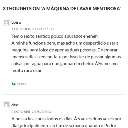
3 THOUGHTS ON “A MÁQUINA DE LAVAR MENTIROSA”
Loira
1 OCTOBER, 2008 AT 11:33
Tem o sexto sentido pouco apurado! eheheh
A minha funciona bem, mas acho um desperdicio usar a
maquina para loiça de apenas duas pessoas. E demorar
imensos dias a enche-la, e por isso ter de passar algumas
coisas por agua para nao ganharem cheiro. Ã‰ mesmo
muito raro usar.
REPLY
dee
2 OCTOBER, 2008 AT 5:32
A nossa fica cheia todos os dias, Ã s vezes duas vezes por
dia (principalmente ao fim de semana quando o Pedro