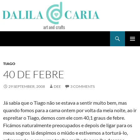
Skip
to
content
Search
Dee's Life
PRIMAR
MENU
TIAGO
40 DE FEBRE
29 SEPTEMBER, 2008
DEE
3 COMMENTS
Já sabia que o Tiago não se estava a sentir muito bem, mas
quando fomos para a cama ontem por volta da meia noite, ao ir
espreitar o Tiago, demos com ele com 40,1 graus de febre.
Ficámos naturalmente preocupados e depois de ligar para os
meus sogros lá despimos o miúdo e estivemos a torturá-lo,