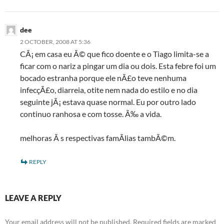
dee
2 OCTOBER, 2008 AT 5:36
CÃ¡ em casa eu Ã© que fico doente e o Tiago limita-se a
ficar com o nariz a pingar um dia ou dois. Esta febre foi um
bocado estranha porque ele nÃ£o teve nenhuma
infecçÃ£o, diarreia, otite nem nada do estilo e no dia
seguinte jÃ¡ estava quase normal. Eu por outro lado
continuo ranhosa e com tosse. Ã‰ a vida.
melhoras Ã s respectivas famÃ­lias tambÃ©m.
REPLY
LEAVE A REPLY
Your email address will not be published.
Required fields are marked