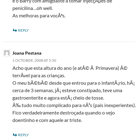
e o Barry com amigdalite a tomar injecçÃµes de
penicilina…oh well.
As melhoras para vocÃªs.
REPLY
Joana Pestana
1 OCTOBER, 2008 AT 5:50
Acho que esta altura do ano (e atÃ© Ã Primavera) Ã©
terrÃ­vel para as crianças.
O meu bÃ©bÃ© desde que entrou para o infantÃ¡rio, hÃ¡
cerca de 3 semanas, jÃ¡ esteve constipado, teve uma
gastroenterite e agora estÃ¡ cheio de tosse.
Ã‰ tudo muito complicado para nÃ³s (pais inexperientes).
Fico verdadeiramente destroçada quando o vejo
doentinho e com aquele ar triste.
REPLY