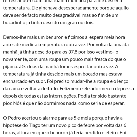
refrescando-o com uma toalha molhada para lhe descer a
temperatura. Ele ginchava desesperadamente porque aquilo
deve ser de facto muito desagradável, mas ao fim de um
bocadinho já tinha descido um grau ou dois.
Demos-lhe mais um benuron e ficámos à espera meia hora
antes de medir a temperatura outra vez. Por volta da uma da
manhã já tinha descido para os 37,8 por isso vestimo-lo
novamente, com uma roupa um pouco mais fresca do que o
pijama. à€s duas da manhã fomos espreitar outra vez. A
temperatura já tinha descido mais um bocado mas estava
encharcado em suor. Foi preciso mudar-lhe a roupa e o lençol
da cama e voltar a deitá-lo. Felizmente ele adormeceu depressa
depois de todas estas interrupções. Podia ter sido bastante
pior. Nós é que não dormimos nada, como seria de esperar.
O Pedro acertou o alarme para as 5 e meia porque havia a
hipotese do Tiago ter um novo pico de febre por volta das 6
horas, altura em que o benuron já teria perdido o efeito. Fui