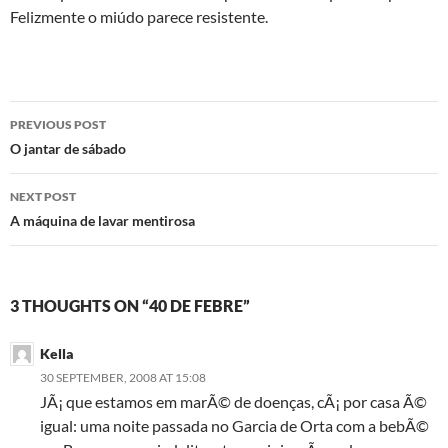
Felizmente o miúdo parece resistente.
Post
PREVIOUS POST
navigation
O jantar de sábado
NEXT POST
A máquina de lavar mentirosa
3 THOUGHTS ON “40 DE FEBRE”
Kella
30 SEPTEMBER, 2008 AT 15:08
JÃ¡ que estamos em marÃ© de doenças, cÃ¡ por casa Ã©
igual: uma noite passada no Garcia de Orta com a bebÃ©