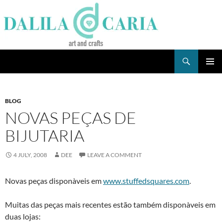
Skip
to
content
Search
Dee's Life
PRIMAR
MENU
BLOG
NOVAS PEÇAS DE
BIJUTARIA
4 JULY, 2008
DEE
LEAVE A COMMENT
Novas peças disponà­veis em
www.stuffedsquares.com
.
Muitas das peças mais recentes estão também disponà­veis em
duas lojas: