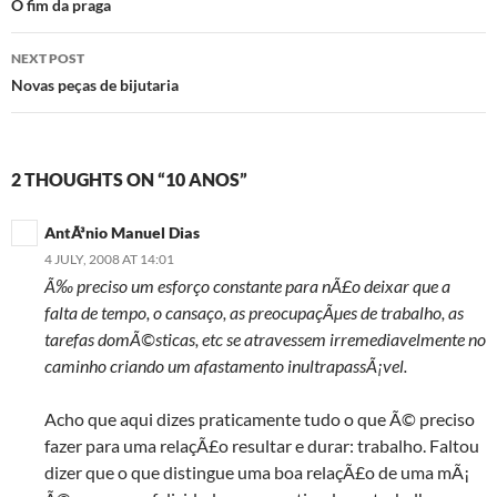
navigation
O fim da praga
NEXT POST
Novas peças de bijutaria
2 THOUGHTS ON “10 ANOS”
AntÃ³nio Manuel Dias
4 JULY, 2008 AT 14:01
Ã‰ preciso um esforço constante para nÃ£o deixar que a
falta de tempo, o cansaço, as preocupaçÃµes de trabalho, as
tarefas domÃ©sticas, etc se atravessem irremediavelmente no
caminho criando um afastamento inultrapassÃ¡vel.
Acho que aqui dizes praticamente tudo o que Ã© preciso
fazer para uma relaçÃ£o resultar e durar: trabalho. Faltou
dizer que o que distingue uma boa relaçÃ£o de uma mÃ¡