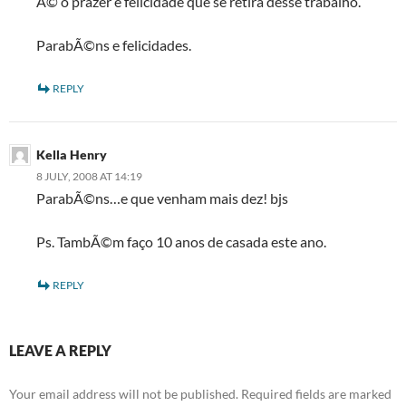
Ã© o prazer e felicidade que se retira desse trabalho.
ParabÃ©ns e felicidades.
REPLY
Kella Henry
8 JULY, 2008 AT 14:19
ParabÃ©ns…e que venham mais dez! bjs
Ps. TambÃ©m faço 10 anos de casada este ano.
REPLY
LEAVE A REPLY
Your email address will not be published.
Required fields are marked