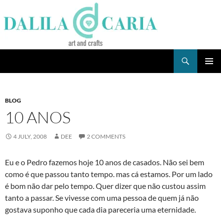
Skip
to
content
Search
Dee's Life
PRIMAR
MENU
BLOG
10 ANOS
4 JULY, 2008
DEE
2 COMMENTS
Eu e o Pedro fazemos hoje 10 anos de casados. Não sei bem
como é que passou tanto tempo. mas cá estamos. Por um lado
é bom não dar pelo tempo. Quer dizer que não custou assim
tanto a passar. Se vivesse com uma pessoa de quem já não
gostava suponho que cada dia pareceria uma eternidade.