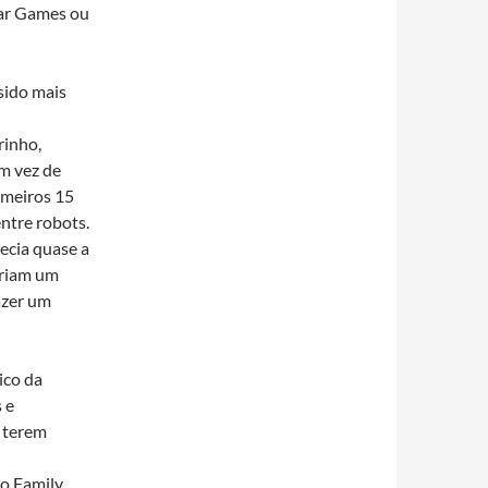
War Games ou
sido mais
rinho,
m vez de
imeiros 15
ntre robots.
ecia quase a
eriam um
azer um
ico da
 e
e terem
o Family