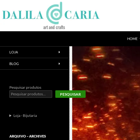
Skip
to
content
Search
Dee's Life
HOME
LOJA
BLOG
Pesquisar produtos
PESQUISAR
Loja - Bijutaria
ARQUIVO – ARCHIVES