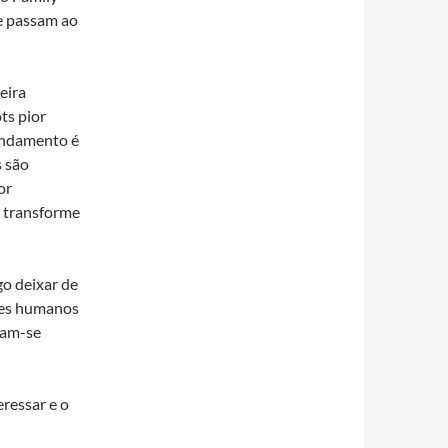
e passam ao
eira
ts pior
 andamento é
s são
or
e transforme
go deixar de
res humanos
vam-se
ressar e o