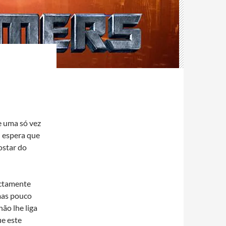
e uma só vez
à espera que
ostar do
actamente
mas pouco
ão lhe liga
ue este