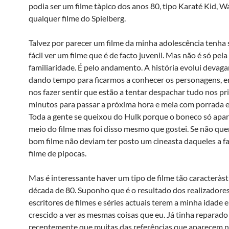
podia ser um filme tà­pico dos anos 80, tipo Karaté Kid, 
qualquer filme do Spielberg.
Talvez por parecer um filme da minha adolescência tenha 
fácil ver um filme que é de facto juvenil. Mas não é só pela
familiaridade. É pelo andamento. A história evolui devaga
dando tempo para ficarmos a conhecer os personagens, e
nos fazer sentir que estão a tentar despachar tudo nos pr
minutos para passar a próxima hora e meia com porrada e
Toda a gente se queixou do Hulk porque o boneco só apar
meio do filme mas foi disso mesmo que gostei. Se não qu
bom filme não deviam ter posto um cineasta daqueles a f
filme de pipocas.
Mas é interessante haver um tipo de filme tão caracterà­st
década de 80. Suponho que é o resultado dos realizadores
escritores de filmes e séries actuais terem a minha idade 
crescido a ver as mesmas coisas que eu. Já tinha reparado
recentemente que muitas das referências que aparecem n