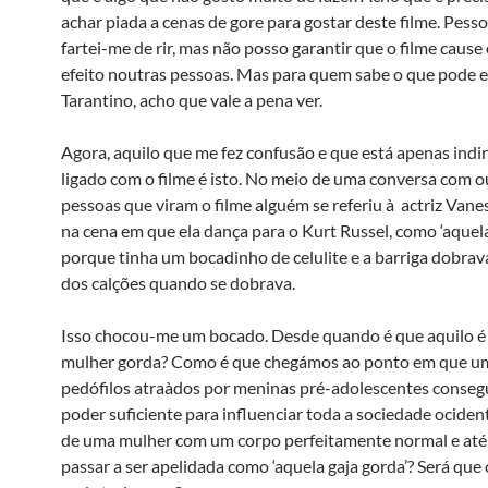
achar piada a cenas de gore para gostar deste filme. Pes
fartei-me de rir, mas não posso garantir que o filme caus
efeito noutras pessoas. Mas para quem sabe o que pode 
Tarantino, acho que vale a pena ver.
Agora, aquilo que me fez confusão e que está apenas ind
ligado com o filme é isto. No meio de uma conversa com o
pessoas que viram o filme alguém se referiu à actriz Vanes
na cena em que ela dança para o Kurt Russel, como ‘aquela
porque tinha um bocadinho de celulite e a barriga dobrav
dos calções quando se dobrava.
Isso chocou-me um bocado. Desde quando é que aquilo 
mulher gorda? Como é que chegámos ao ponto em que um
pedófilos atraà­dos por meninas pré-adolescentes conse
poder suficiente para influenciar toda a sociedade ociden
de uma mulher com um corpo perfeitamente normal e até
passar a ser apelidada como ‘aquela gaja gorda’? Será qu