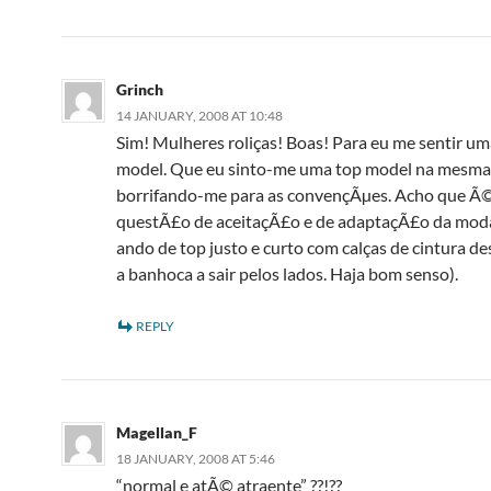
Grinch
14 JANUARY, 2008 AT 10:48
Sim! Mulheres roliças! Boas! Para eu me sentir um
model. Que eu sinto-me uma top model na mesma
borrifando-me para as convençÃµes. Acho que Ã
questÃ£o de aceitaçÃ£o e de adaptaçÃ£o da mod
ando de top justo e curto com calças de cintura de
a banhoca a sair pelos lados. Haja bom senso).
REPLY
Magellan_F
18 JANUARY, 2008 AT 5:46
“normal e atÃ© atraente” ??!??