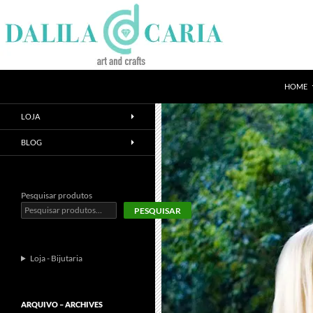
Skip
to
content
Search
Dee's Life
HOME
LOJA
BLOG
Pesquisar produtos
PESQUISAR
Loja - Bijutaria
ARQUIVO – ARCHIVES