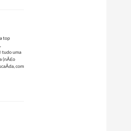
a top
,
© tudo uma
a (nÃ£o
scaÃ­da, com