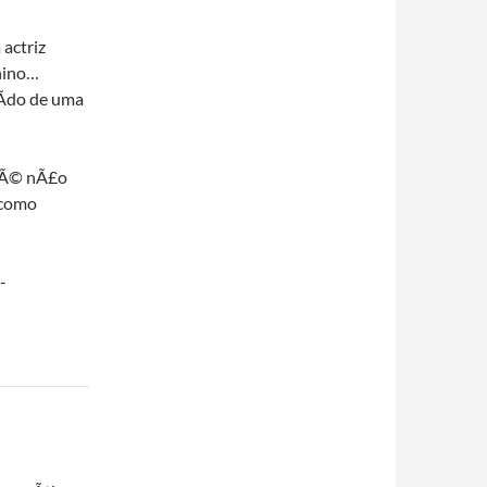
actriz
nino…
aÃ­do de uma
) Ã© nÃ£o
 como
-