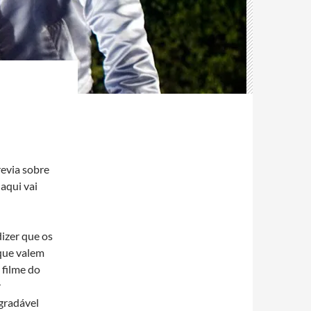
revia sobre
aqui vai
izer que os
que valem
 filme do
r
gradável