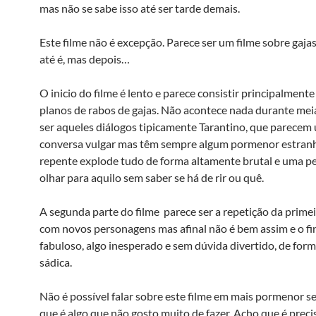
mas não se sabe isso até ser tarde demais.
Este filme não é excepção. Parece ser um filme sobre gajas
até é, mas depois…
O inicio do filme é lento e parece consistir principalment
planos de rabos de gajas. Não acontece nada durante mei
ser aqueles diálogos tipicamente Tarantino, que parecem
conversa vulgar mas têm sempre algum pormenor estranh
repente explode tudo de forma altamente brutal e uma pe
olhar para aquilo sem saber se há de rir ou quê.
A segunda parte do filme parece ser a repetição da prime
com novos personagens mas afinal não é bem assim e o fin
fabuloso, algo inesperado e sem dúvida divertido, de for
sádica.
Não é possível falar sobre este filme em mais pormenor se
que é algo que não gosto muito de fazer. Acho que é preci