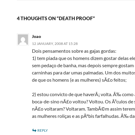
4 THOUGHTS ON “DEATH PROOF”
Joao
12 JANUARY, 2008 AT 15:28
Dois pensamentos sobre as gajas gordas:
1) tem piada que os homens dizem gostar delas el
sem pedaço de banha, mas depois sempre gostam
carninhas para dar umas palmadas. Um dos muito
de que os homens (e as mulheres) sÃ£o feitos;
2) estou convicto de que haverÃ¡ volta. Ã‰ como
boca-de-sino nÃ£o voltou? Voltou. Os Ã³culos de 
nÃ£o voltaram? Voltaram. TambÃ©m assim teremo
as mulheres roliças e as pÃºbis farfalhudas. Ã‰ d
REPLY