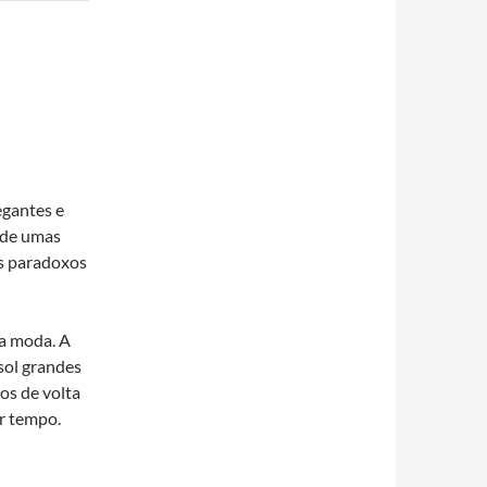
egantes e
 de umas
s paradoxos
 a moda. A
sol grandes
s de volta
ar tempo.