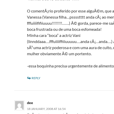
O comentÃ¡rio proferido por esse alguÃ©m, que a 
Vanessa (Vanessa filha…psssstttt anda cÃ¡ ao me
fffuiiiififiiuuuu!!!!!!!!…….) Ã© gorda, parece-me s
boca frustrada ou de uma boca esfomeada!
Minha cara “boca” a actriz Vani
(linnddaaa….fffuiiiiffiiiuuuuu….anda cÃ¡…anda….
sÃ³ uma actriz poderosa e com uma aura de culto,
mulher obviamente Ã© um portento.
-essa boquinha precisa urgentemente de alimento
REPLY
dee
18 JANUARY, 2008 AT 16:54