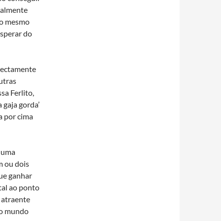
soalmente
e o mesmo
esperar do
irectamente
utras
sa Ferlito,
 gaja gorda’
a por cima
é uma
 ou dois
gue ganhar
tal ao ponto
 atraente
e o mundo