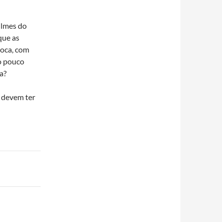
ilmes do
que as
poca, com
o pouco
a?
 devem ter