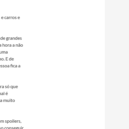
 e carros e
e de grandes
a hora a não
 uma
o. E de
ssoa fica a
ira só que
al é
ma muito
m spoilers,
so conseguir