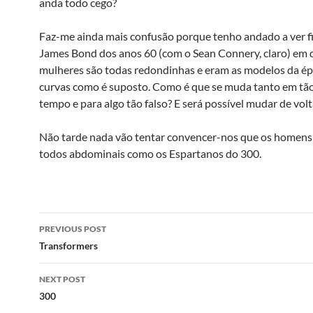
anda todo cego?
Faz-me ainda mais confusão porque tenho andado a ver f
James Bond dos anos 60 (com o Sean Connery, claro) em 
mulheres são todas redondinhas e eram as modelos da é
curvas como é suposto. Como é que se muda tanto em tã
tempo e para algo tão falso? E será possível mudar de volt
Não tarde nada vão tentar convencer-nos que os homens
todos abdominais como os Espartanos do 300.
Post
PREVIOUS POST
navigation
Transformers
NEXT POST
300