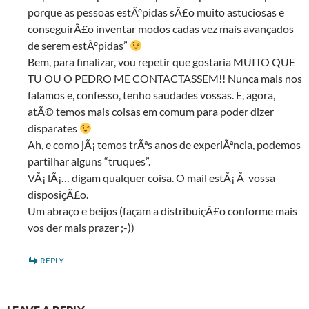
porque as pessoas estÃºpidas sÃ£o muito astuciosas e
conseguirÃ£o inventar modos cadas vez mais avançados
de serem estÃºpidas”
Bem, para finalizar, vou repetir que gostaria MUITO QUE
TU OU O PEDRO ME CONTACTASSEM!! Nunca mais nos
falamos e, confesso, tenho saudades vossas. E, agora,
atÃ© temos mais coisas em comum para poder dizer
disparates
Ah, e como jÃ¡ temos trÃªs anos de experiÃªncia, podemos
partilhar alguns “truques”.
VÃ¡ lÃ¡… digam qualquer coisa. O mail estÃ¡ Ã vossa
disposiçÃ£o.
Um abraço e beijos (façam a distribuiçÃ£o conforme mais
vos der mais prazer ;-))
REPLY