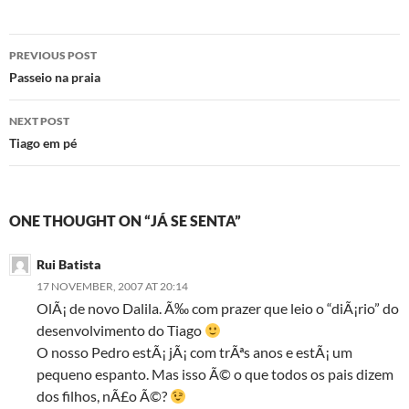
Post
PREVIOUS POST
navigation
Passeio na praia
NEXT POST
Tiago em pé
ONE THOUGHT ON “JÁ SE SENTA”
Rui Batista
17 NOVEMBER, 2007 AT 20:14
OlÃ¡ de novo Dalila. Ã‰ com prazer que leio o “diÃ¡rio” do
desenvolvimento do Tiago
O nosso Pedro estÃ¡ jÃ¡ com trÃªs anos e estÃ¡ um
pequeno espanto. Mas isso Ã© o que todos os pais dizem
dos filhos, nÃ£o Ã©?