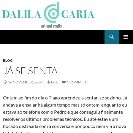
Skip
to
content
Search
Dee's Life
PRIMAR
MENU
BLOG
JÁ SE SENTA
16 NOVEMBER, 2007
DEE
1 COMMENT
Ontem ao fim do dia o Tiago aprendeu a sentar-se sozinho. Já
andava a ensaiar há algum tempo mas só ontem, enquanto eu
estava ao telefone com o Pedro é que conseguiu finalmente
resolver os últimos problemas técnicos. Eu até estava um
bocado distraà­da com a conversa e por pouco nem via a nova