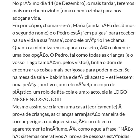
No prÃ³ximo dia 14 (de Dezembro), o mais tardar, teremos
mais um rebentozinho (uma rebentozinha) para nos
adoçar a vida.
Em princÃ­pio, chamar-se-Ã¡ Maria (ainda nÃ£o decidimos
o segundo nome) e o Pedro estÃ¡ “em pulgas” para receber
na sua vida a sua “mana”, como ele prÃ³prio lhe chama.
Quanto a minimizarem o aparato caseiro, Ã© realmente
uma boa opçÃ£o. O Pedro, tal como todas as crianças (e o
vosso Tiago tambÃ©m, pelos vistos), tinha o dom de
encontrar as coisas mais perigosas para poder mexer. Se,
na mesa da sala – baixinha e de fÃ¡cil acesso – estivessem:
uma peÃºga, um livro, um telemÃ³vel, um copo de
plÃ¡stico, um rolo de fita-cola e um x-acto, ele ia LOGO
MEXER NO X-ACTO!!!
Mesmo assim, se criarem uma casa (teoricamente) Ã
prova de crianças, as crianças arranjarÃ£o maneira de
tornar perigosa qualquer situaçÃ£o ou objecto
aparentemente incÃ³lume. Ã‰ como aquela frase: “NÃ£o
hÃ¡ sistemas operativos Ã prova de pessoas estÃºpidas