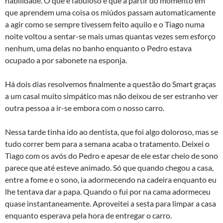
habilidade. O que é fabuloso é que a partir do momento em
que aprendem uma coisa os miúdos passam automaticamente
a agir como se sempre tivessem feito aquilo e o Tiago numa
noite voltou a sentar-se mais umas quantas vezes sem esforço
nenhum, uma delas no banho enquanto o Pedro estava
ocupado a por sabonete na esponja.
Há dois dias resolvemos finalmente a questão do Smart graças
a um casal muito simpático mas não deixou de ser estranho ver
outra pessoa a ir-se embora com o nosso carro.
Nessa tarde tinha ido ao dentista, que foi algo doloroso, mas se
tudo correr bem para a semana acaba o tratamento. Deixei o
Tiago com os avós do Pedro e apesar de ele estar cheio de sono
parece que até esteve animado. Só que quando chegou a casa,
entre a fome e o sono, ia adormecendo na cadeira enquanto eu
lhe tentava dar a papa. Quando o fui por na cama adormeceu
quase instantaneamente. Aproveitei a sesta para limpar a casa
enquanto esperava pela hora de entregar o carro.